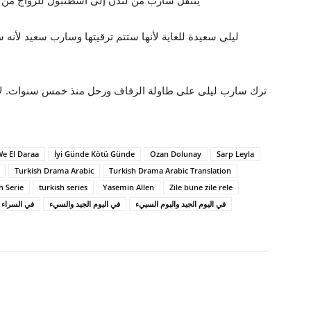
ينتقل سارب من لندن إلى اسطنبول للزواج من ع
ليلى سعيدة للغاية لأنها ستتم ترقيتها وسارب سعيد لأنه 
ترك سارب ليلى على طاولة الزفاف ورحل منذ خمس سنوات. لا أ
We El Daraa
İyi Günde Kötü Günde
Ozan Dolunay
Sarp Leyla
Turkish Drama Arabic
Turkish Drama Arabic Translation
h Serie
turkish series
Yasemin Allen
Zile bune zile rele
في اليوم الجيد واليوم السييء
في اليوم الجيد والسيء