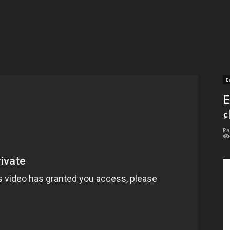
t
lectionnées
r
E
En 
apTube
–
Pa