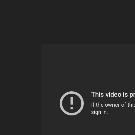
Ne
sé
pa
Sn