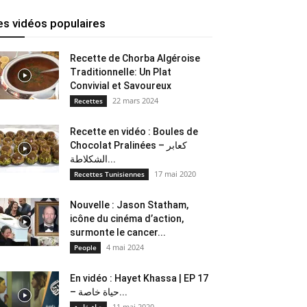
es vidéos populaires
Recette de Chorba Algéroise
Traditionnelle: Un Plat
Convivial et Savoureux
22 mars 2024
Recettes
Recette en vidéo : Boules de
Chocolat Pralinées – كعابر
الشكلاطة...
17 mai 2020
Recettes Tunisiennes
Nouvelle : Jason Statham,
icône du cinéma d’action,
surmonte le cancer...
4 mai 2024
People
En vidéo : Hayet Khassa | EP 17
– حياة خاصة...
11 mai 2020