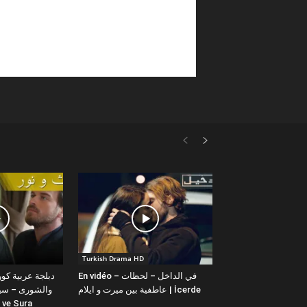
Turkish Drama HD
En vidéo – في الداخل – لحظات
عاطفية بين ميرت و ايلام | İcerde
والشورى – سيت
yit ve Sura