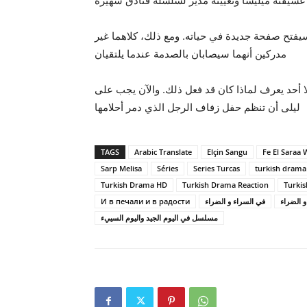
شيقته ميليسا وتعيينه مدير لسلسلة فنادق شهيرة
سيفتح صفحة جديدة في حياته. ومع ذلك، كلاهما غير
مدركين أنهما سيصابان بالصدمة عندما يلتقيان
حد يعرف لماذا كان قد فعل ذلك. والآن يجب على
ليلى أن تنظم حفل زفاف الرجل الذي دمر أحلامها
TAGS
Arabic Translate
Elçin Sangu
Fe El Saraa 
Sarp Melisa
Séries
Series Turcas
turkish drama
Turkish Drama HD
Turkish Drama Reaction
Turkis
И в печали и в радости
في السراء و الضراء
مسلسل في اليوم الجيد واليوم السييء