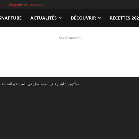
nt
Biographies des stars
apTube.tn
SNAPTUBE
ACTUALITÉS
DÉCOUVRIR
RECETTES 20
- Advertisement -
gardez
En vidéo – سأكون شاهد زفاف – مسلسل في السراء و الضراء
illeures
déos