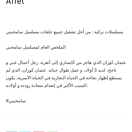
Affet
مسلسلات تركية : من أجل تشغيل جميع حلقات مسلسل سامحيني
الملخص العام لمسلسل سامحني
عثمان كوزان الذي هاجر من كايساري إلى أنقرة، رجل أعمال غني و
ناجح، لديه 3 أولاد، و عمل طوال حياته. عثمان كوزان، الذي لم
يستطع إظهار نجاحه في الحياة التجارية في الحياة الأسرية، يكون
السبب الأكبر في إنعدام سعادة زودته و أولاده.
#سامحيني