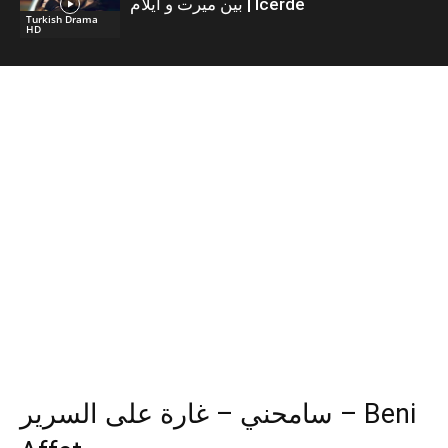
بين ميرت و ايلام | İcerde
Turkish Drama
HD
سامحني – غارة على السرير – Beni