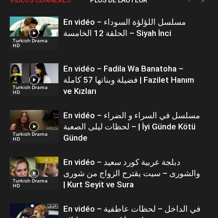
En vidéo – مسلسل اللؤلؤة السوداء
الحلقة 12 الخامسة – Siyah İnci
Turkish Drama
HD
En vidéo – Fadila Wa Banatoha –
فضيلة وبناتها 57 كاملة | Fazilet Hanım
Turkish Drama
ve Kızları
HD
En vidéo – مسلسل في السراء و الضراء
– لحظات ليلى الصعبة | İyi Günde Kötü
Turkish Drama
Günde
HD
En vidéo – دبلجة عربية كورد سعيد
والشورى – سيت يقترح الزواج من شورى
Turkish Drama
| Kurt Seyit ve Sura
HD
En vidéo – في الداخل – لحظات عاطفية