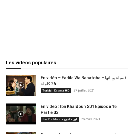
Les vidéos populaires
En vidéo – Fadila Wa Banatoha – فضيلة وبناتها
26 كاملة...
27 juillet 2021
Turkish Drama HD
En vidéo : Ibn Khaldoun S01 Episode 16
Partie 03
28 avril 2021
Ibn Kholdoun - ابن خلدون