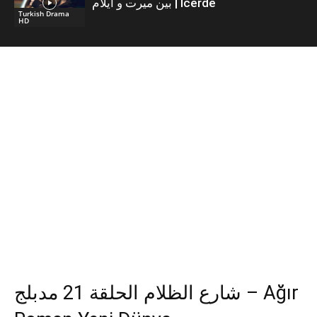
بين ميرت و ايلام | İcerde
Turkish Drama
HD
شارع الظلام الحلقة 21 مدبلج – Ağır