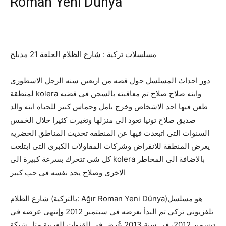
Roman Yeni Dünya
مسلسلات تركية : شارع الظلام الحلقة 21 مدبلج
دور احداث المسلسل حول قصه من اربعين سنه الرجل الاسطورى
لمنطقة kolera وابنه صلاح صلاح تم معاقبته بالسجن فى قضيه
طعن فيها احد الاشخاص وخرج بامل وحماس كبير للحياه ابنه والد
صديق صلاح تونيا تعود الى منزلها وتغيرت كثيرا خلال الخمس
السنوات التى اتبعدت فيها عن المنطقه تحديث المناطق الحضريه
يعرض المنطقة للانقراض وشركات المقاولات الكبرى التى ابتلعت
كل شى تتحرك بسرعة كبيرة الى kolera بالاضافة الى المخاطر
الاخرى وصلاح يجد نفسه فى حب كبير
شارع الظلام (بالتركية: Ağır Roman Yeni Dünya)‏ هو مسلسل
تلفزيوني تركي تم البدأ بعرضه في سبتمبر 2012 وإنتهى عرضه في
ديسمبر 2012، في سنة 2013 عُرض في القنوات العربية مثل شبكة