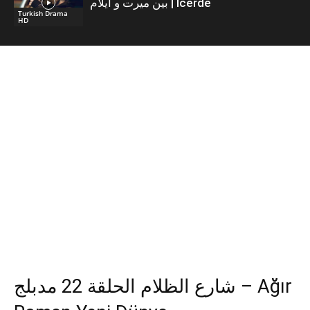
بين ميرت و ايلام | İcerde
Turkish Drama
HD
شارع الظلام الحلقة 22 مدبلج – Ağır