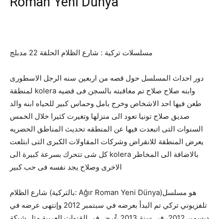
Roman Yeni Dünya
مسلسلات تركية : شارع الظلام الحلقة 22 مدبلج
دور احداث المسلسل حول قصه من اربعين سنه الرجل الاسطورى
لمنطقة kolera وابنه صلاح صلاح تم معاقبته بالسجن فى قضيه
طعن فيها احد الاشخاص وخرج بامل وحماس كبير للحياه ابنه والد
صديق صلاح تونيا تعود الى منزلها وتغيرت كثيرا خلال الخمس
السنوات التى اتبعدت فيها عن المنطقه تحديث المناطق الحضريه
يعرض المنطقة للانقراض وشركات المقاولات الكبرى التى ابتلعت
كل شى تتحرك بسرعة كبيرة الى kolera بالاضافة الى المخاطر
الاخرى وصلاح يجد نفسه فى حب كبير
شارع الظلام (بالتركية: Ağır Roman Yeni Dünya)‏ هو مسلسل
تلفزيوني تركي تم البدأ بعرضه في سبتمبر 2012 وإنتهى عرضه في
ديسمبر 2012، في سنة 2013 عُرض في القنوات العربية مثل شبكة