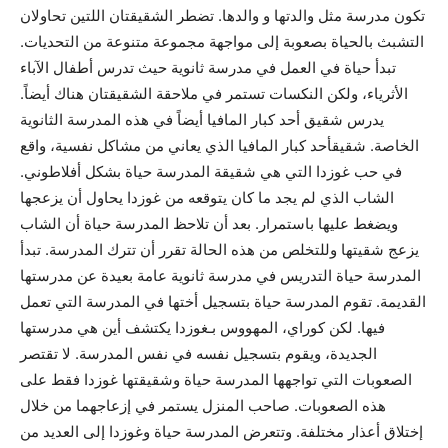
تكون مدرسة مثل والدتها و والدها. تضطر الشقيقتان اللتين تحاولان
التشبث بالحياة بصعوبة إلى مواجهة مجموعة متنوعة من التحديات.
تبدأ حياة في العمل في مدرسة ثانوية حيث تدرس أطفال الآباء
الأثرياء، ولكن النكسات تستمر في ملاحقة الشقيقتان هناك أيضاً.
يدرس شقيق أحد كبار المافيا أيضاً في هذه المدرسة الثانوية
الخاصة. شقيقأحد كبار المافيا الذي يعاني من مشاكل نفسية، واقع
في حب غوزدا التي هي شقيقة المدرسة حياة بشكل أفلاطوني.
الشاب الذي لم يجد ما كان يتوقعه من غوزدا يحاول أن يزعجها
ويضغط عليها باستمرار. بعد أن تلاحظ المدرسة حياة أن الشاب
يزعج شقيتها وللتخلص من هذه الحالة تقرر أن تترك المدرسة. تبدأ
المدرسة حياة التدريس في مدرسة ثانوية عامة بعيدة عن مدرستها
القديمة. تقوم المدرسة حياة بتسجيل أختها في المدرسة التي تعمل
فيها. لكن كوراي، المهووس بـغوزدا يكتشف أين هي مدرستها
الجديدة، ويقوم بتسجيل نفسه في نفس المدرسة. لا تقتصر
الصعوبات التي تواجهها المدرسة حياة وشقيقتها غوزدا فقط على
هذه الصعوبات. صاحب المنزل يستمر في إزعاجهما من خلال
إختلاق أعذار مختلفة. وتتعرض المدرسة حياة وغوزدا إلى العديد من