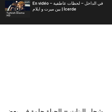
En vidéo – في الداخل – لحظات عاطفية
بين ميرت و ايلام | İcerde
Turkish Drama
HD
شجار البنات – الحياة حلوة في بعض