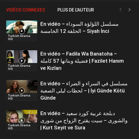
VIDÉOS CONNEXES
PLUS DE L'AUTEUR
En vidéo – مسلسل اللؤلؤة السوداء
الحلقة 12 الخامسة – Siyah İnci
Turkish Drama
HD
En vidéo – Fadila Wa Banatoha –
فضيلة وبناتها 57 كاملة | Fazilet Hanım
Turkish Drama
ve Kızları
HD
En vidéo – مسلسل في السراء و الضراء
– لحظات ليلى الصعبة | İyi Günde Kötü
Turkish Drama
Günde
HD
En vidéo – دبلجة عربية كورد سعيد
والشورى – سيت يقترح الزواج من شورى
Turkish Drama
| Kurt Seyit ve Sura
HD