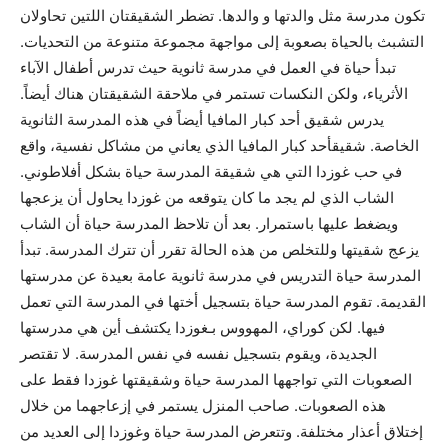
تكون مدرسة مثل والدتها و والدها. تضطر الشقيقتان اللتين تحاولان
التشبث بالحياة بصعوبة إلى مواجهة مجموعة متنوعة من التحديات.
تبدأ حياة في العمل في مدرسة ثانوية حيث تدرس أطفال الآباء
الأثرياء، ولكن النكسات تستمر في ملاحقة الشقيقتان هناك أيضاً.
يدرس شقيق أحد كبار المافيا أيضاً في هذه المدرسة الثانوية
الخاصة. شقيقأحد كبار المافيا الذي يعاني من مشاكل نفسية، واقع
في حب غوزدا التي هي شقيقة المدرسة حياة بشكل أفلاطوني.
الشاب الذي لم يجد ما كان يتوقعه من غوزدا يحاول أن يزعجها
ويضغط عليها باستمرار. بعد أن تلاحظ المدرسة حياة أن الشاب
يزعج شقيتها وللتخلص من هذه الحالة تقرر أن تترك المدرسة. تبدأ
المدرسة حياة التدريس في مدرسة ثانوية عامة بعيدة عن مدرستها
القديمة. تقوم المدرسة حياة بتسجيل أختها في المدرسة التي تعمل
فيها. لكن كوراي، المهووس بـغوزدا يكتشف أين هي مدرستها
الجديدة، ويقوم بتسجيل نفسه في نفس المدرسة. لا تقتصر
الصعوبات التي تواجهها المدرسة حياة وشقيقتها غوزدا فقط على
هذه الصعوبات. صاحب المنزل يستمر في إزعاجهما من خلال
إختلاق أعذار مختلفة. وتتعرض المدرسة حياة وغوزدا إلى العديد من