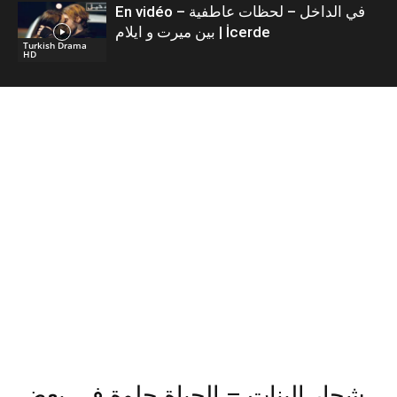
En vidéo – في الداخل – لحظات عاطفية
بين ميرت و ايلام | İcerde
Turkish Drama
HD
شجار البنات – الحياة حلوة في بعض