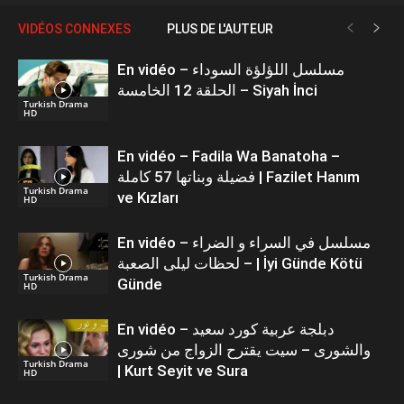
VIDÉOS CONNEXES
PLUS DE L'AUTEUR
En vidéo – مسلسل اللؤلؤة السوداء
الحلقة 12 الخامسة – Siyah İnci
Turkish Drama
HD
En vidéo – Fadila Wa Banatoha –
فضيلة وبناتها 57 كاملة | Fazilet Hanım
Turkish Drama
ve Kızları
HD
En vidéo – مسلسل في السراء و الضراء
– لحظات ليلى الصعبة | İyi Günde Kötü
Turkish Drama
Günde
HD
En vidéo – دبلجة عربية كورد سعيد
والشورى – سيت يقترح الزواج من شورى
Turkish Drama
| Kurt Seyit ve Sura
HD