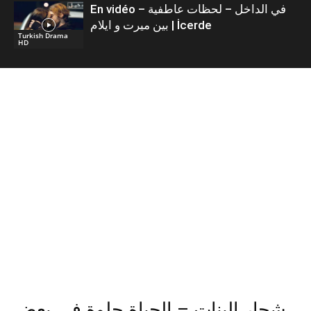
En vidéo – في الداخل – لحظات عاطفية
بين ميرت و ايلام | İcerde
Turkish Drama
HD
شجار البنات – الحياة حلوة في بعض