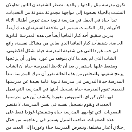
تكون مدرسة مثل والدتها و والدها. تضطر الشقيقتان اللتين تحاولان
التشبث بالحياة بصعوبة إلى مواجهة مجموعة متنوعة من التحديات.
تبدأ حياة في العمل في مدرسة ثانوية حيث تدرس أطفال الآباء
الأثرياء، ولكن النكسات تستمر في ملاحقة الشقيقتان هناك أيضاً.
يدرس شقيق أحد كبار المافيا أيضاً في هذه المدرسة الثانوية
الخاصة. شقيقأحد كبار المافيا الذي يعاني من مشاكل نفسية، واقع
في حب غوزدا التي هي شقيقة المدرسة حياة بشكل أفلاطوني.
الشاب الذي لم يجد ما كان يتوقعه من غوزدا يحاول أن يزعجها
ويضغط عليها باستمرار. بعد أن تلاحظ المدرسة حياة أن الشاب
يزعج شقيتها وللتخلص من هذه الحالة تقرر أن تترك المدرسة. تبدأ
المدرسة حياة التدريس في مدرسة ثانوية عامة بعيدة عن مدرستها
القديمة. تقوم المدرسة حياة بتسجيل أختها في المدرسة التي تعمل
فيها. لكن كوراي، المهووس بـغوزدا يكتشف أين هي مدرستها
الجديدة، ويقوم بتسجيل نفسه في نفس المدرسة. لا تقتصر
الصعوبات التي تواجهها المدرسة حياة وشقيقتها غوزدا فقط على
هذه الصعوبات. صاحب المنزل يستمر في إزعاجهما من خلال
إختلاق أعذار مختلفة. وتتعرض المدرسة حياة وغوزدا إلى العديد من