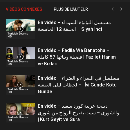
VIDÉOS CONNEXES
PLUS DE L'AUTEUR
En vidéo – مسلسل اللؤلؤة السوداء
الحلقة 12 الخامسة – Siyah İnci
Turkish Drama
HD
En vidéo – Fadila Wa Banatoha –
فضيلة وبناتها 57 كاملة | Fazilet Hanım
Turkish Drama
ve Kızları
HD
En vidéo – مسلسل في السراء و الضراء
– لحظات ليلى الصعبة | İyi Günde Kötü
Turkish Drama
Günde
HD
En vidéo – دبلجة عربية كورد سعيد
والشورى – سيت يقترح الزواج من شورى
Turkish Drama
| Kurt Seyit ve Sura
HD