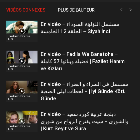
VIDÉOS CONNEXES
PLUS DE L'AUTEUR
En vidéo – مسلسل اللؤلؤة السوداء
الحلقة 12 الخامسة – Siyah İnci
Turkish Drama
HD
En vidéo – Fadila Wa Banatoha –
فضيلة وبناتها 57 كاملة | Fazilet Hanım
Turkish Drama
ve Kızları
HD
En vidéo – مسلسل في السراء و الضراء
– لحظات ليلى الصعبة | İyi Günde Kötü
Turkish Drama
Günde
HD
En vidéo – دبلجة عربية كورد سعيد
والشورى – سيت يقترح الزواج من شورى
Turkish Drama
| Kurt Seyit ve Sura
HD