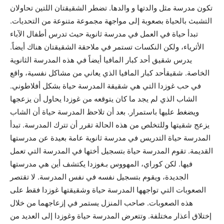
تكون مدرسة مثل والدتها و والدها. تضطر الشقيقتان اللتين تحاولان
التشبث بالحياة بصعوبة إلى مواجهة مجموعة متنوعة من التحديات.
تبدأ حياة في العمل في مدرسة ثانوية حيث تدرس أطفال الآباء
الأثرياء، ولكن النكسات تستمر في ملاحقة الشقيقتان هناك أيضاً.
يدرس شقيق أحد كبار المافيا أيضاً في هذه المدرسة الثانوية
الخاصة. شقيقأحد كبار المافيا الذي يعاني من مشاكل نفسية، واقع
في حب غوزدا التي هي شقيقة المدرسة حياة بشكل أفلاطوني.
الشاب الذي لم يجد ما كان يتوقعه من غوزدا يحاول أن يزعجها
ويضغط عليها باستمرار. بعد أن تلاحظ المدرسة حياة أن الشاب
يزعج شقيتها وللتخلص من هذه الحالة تقرر أن تترك المدرسة. تبدأ
المدرسة حياة التدريس في مدرسة ثانوية عامة بعيدة عن مدرستها
القديمة. تقوم المدرسة حياة بتسجيل أختها في المدرسة التي تعمل
فيها. لكن كوراي، المهووس بـغوزدا يكتشف أين هي مدرستها
الجديدة، ويقوم بتسجيل نفسه في نفس المدرسة. لا تقتصر
الصعوبات التي تواجهها المدرسة حياة وشقيقتها غوزدا فقط على
هذه الصعوبات. صاحب المنزل يستمر في إزعاجهما من خلال
إختلاق أعذار مختلفة. وتتعرض المدرسة حياة وغوزدا إلى العديد من