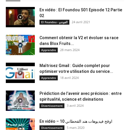
En vidéo : El Foundou S01 Episode 12 Partie
02
24 avril 2021
El Foundou - الفوندو
Comment obtenir la V2 et évoluer sa race
dans Blox Fruits...
28 mars 2024
Apprendre
Maîtrisez Gmail : Guide complet pour
optimiser votre utilisation du service...
18 avril 2024
Apprendre
Prédiction de l’avenir avec précision : entre
spiritualité, science et divinations
3 avril 2024
Divertissement
En vidéo – 10 اوقح فيديوهات هند القحطاني
5 mars 2020
Divertissement