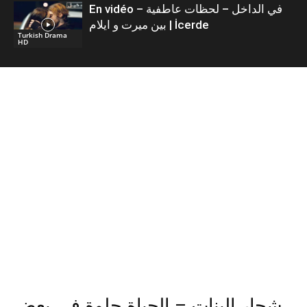
En vidéo – في الداخل – لحظات عاطفية
بين ميرت و ايلام | İcerde
Turkish Drama
HD
شجار البنات – الحياة حلوة في بعض