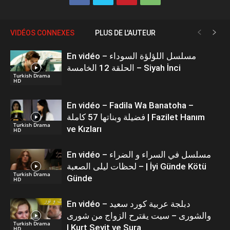
VIDÉOS CONNEXES
PLUS DE L'AUTEUR
En vidéo – مسلسل اللؤلؤة السوداء
الحلقة 12 الخامسة – Siyah İnci
Turkish Drama
HD
En vidéo – Fadila Wa Banatoha –
فضيلة وبناتها 57 كاملة | Fazilet Hanım
Turkish Drama
ve Kızları
HD
En vidéo – مسلسل في السراء و الضراء
– لحظات ليلى الصعبة | İyi Günde Kötü
Turkish Drama
Günde
HD
En vidéo – دبلجة عربية كورد سعيد
والشورى – سيت يقترح الزواج من شورى
Turkish Drama
| Kurt Seyit ve Sura
HD