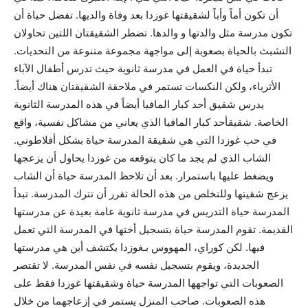
أن تكون أماً وأباً لشقيقتها غوزدا بعد وفاة والديها. تفضل حياة أن
تكون مدرسة مثل والدتها و والدها. تضطر الشقيقتان اللتين تحاولان
التشبث بالحياة بصعوبة إلى مواجهة مجموعة متنوعة من التحديات.
تبدأ حياة في العمل في مدرسة ثانوية حيث تدرس أطفال الآباء
الأثرياء، ولكن النكسات تستمر في ملاحقة الشقيقتان هناك أيضاً.
يدرس شقيق أحد كبار المافيا أيضاً في هذه المدرسة الثانوية
الخاصة. شقيقأحد كبار المافيا الذي يعاني من مشاكل نفسية، واقع
في حب غوزدا التي هي شقيقة المدرسة حياة بشكل أفلاطوني.
الشاب الذي لم يجد ما كان يتوقعه من غوزدا يحاول أن يزعجها
ويضغط عليها باستمرار. بعد أن تلاحظ المدرسة حياة أن الشاب
يزعج شقيتها وللتخلص من هذه الحالة تقرر أن تترك المدرسة. تبدأ
المدرسة حياة التدريس في مدرسة ثانوية عامة بعيدة عن مدرستها
القديمة. تقوم المدرسة حياة بتسجيل أختها في المدرسة التي تعمل
فيها. لكن كوراي، المهووس بـغوزدا يكتشف أين هي مدرستها
الجديدة، ويقوم بتسجيل نفسه في نفس المدرسة. لا تقتصر
الصعوبات التي تواجهها المدرسة حياة وشقيقتها غوزدا فقط على
هذه الصعوبات. صاحب المنزل يستمر في إزعاجهما من خلال