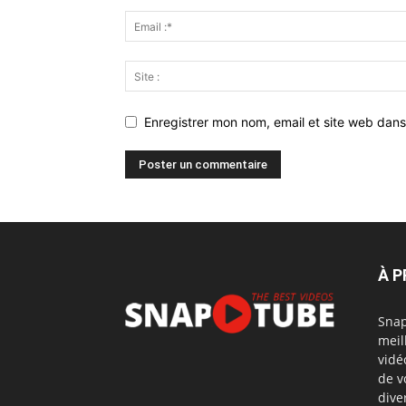
Enregistrer mon nom, email et site web dans
À 
Snap
meil
vidé
de v
dive