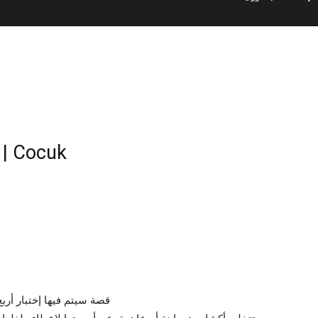
!طفل – الأم في خطر عظيم | Cocuk
م
قصة سيتم فيها إختبار أرب