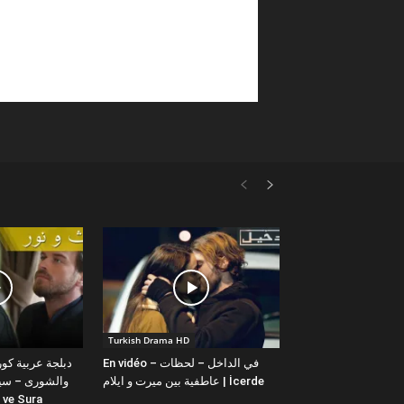
Turkish Drama HD
En vidéo – في الداخل – لحظات
عاطفية بين ميرت و ايلام | İcerde
والشورى – سيت
yit ve Sura