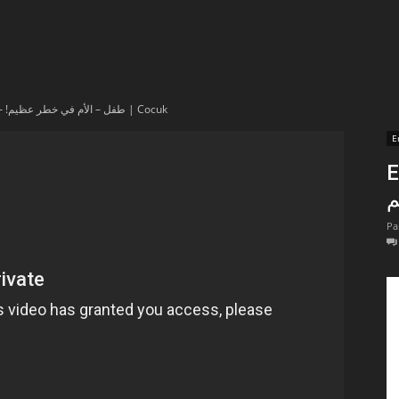
t
lectionnées
En vidéo – !طفل – الأم في خطر عظيم | Cocuk
r
E
En
apTube
Pa