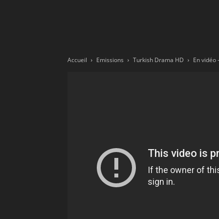
Ne
sé
Accueil
Emissions
Turkish Drama HD
pa
Sn