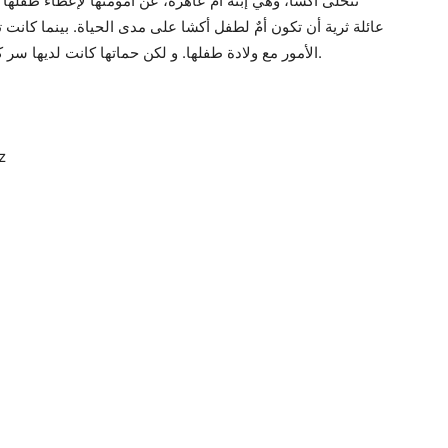
تتخلى أكشا، وهي إبنة أم عاهرة، عن أمومتها لإعطاء طفل
عائلة ثرية أن تكون أمٌ لطفل أكشا على مدى الحياة. بينما كانت ت
الأمور مع ولادة طفلها. و لكن حماتها كانت لديها سر كبير من شأنه أن يقلب حياة الجميع رأسا على عقب.
ız