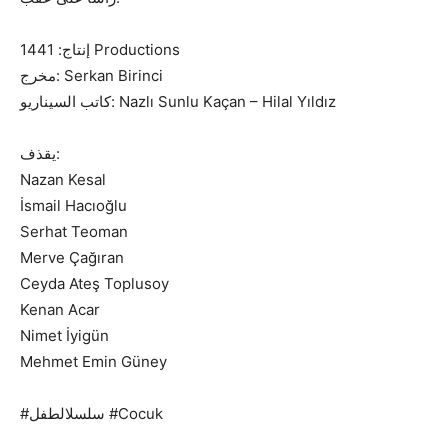
إنتاج: 1441 Productions
مخرج: Serkan Birinci
كاتب السيناريو: Nazlı Sunlu Kaçan – Hilal Yıldız
يقذف:
Nazan Kesal
İsmail Hacıoğlu
Serhat Teoman
Merve Çağıran
Ceyda Ateş Toplusoy
Kenan Acar
Nimet İyigün
Mehmet Emin Güney
#سلسلالطفل #Cocuk