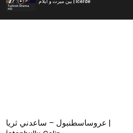
بين ميرت و ايلام | İcerde
Turkish Drama
HD
عروساسطنبول – ساعدني ثريا |