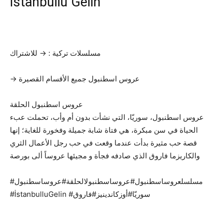
İstanbullu Gelin
مسلسلات تركية : → للاشتراك
→ عروس اسطنبول جميع الأقسام القصيرة
عروس اسطنبول الحلقة
عروس اسطنبول، سوريّا، التي نشأت بدون أم وأب، تحملت عبء
الحياة في سن مبكرة، هي فتاة شابة جميلة وفخورة للغاية؛ إنها
قصة حب مثيرة بدأت عندما وقعت في حب رجل الأعمال الثري
والكاريزما فاروق الذي صادفه فجأة و مجيئها عروساً ألى بورصة
#مسلسلعروساسطنبول#عروساسطنبولالحلقة#عروساسطنبول
#İstanbulluGelin #سوريّا#أوزكاندينيز#فاروق