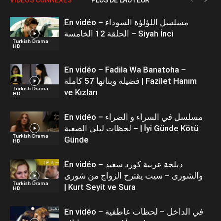
En vidéo – مسلسل اللؤلؤة السوداء
الحلقة 12 الخامسة – Siyah İnci
Turkish Drama
HD
En vidéo – Fadila Wa Banatoha –
فضيلة وبناتها 57 كاملة | Fazilet Hanım
Turkish Drama
ve Kızları
HD
En vidéo – مسلسل في السراء و الضراء
– لحظات ليلى الصعبة | İyi Günde Kötü
Turkish Drama
Günde
HD
En vidéo – دبلجة عربية كورد سعيد
والشورى – سيت يقترح الزواج من شورى
Turkish Drama
| Kurt Seyit ve Sura
HD
En vidéo – في الداخل – لحظات عاطفية