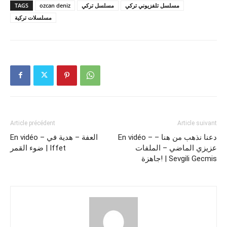
TAGS
ozcan deniz
مسلسل تركي
مسلسل تلفزيوني تركي
مسلسلات تركية
Article précédent
Article suivant
En vidéo – دعنا نذهب من هنا –
En vidéo – العفة – هدية في
عزيزي الماضي – الملفات
ضوء القمر | Iffet
جاهزة! | Sevgili Gecmis