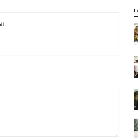
L
 العربية