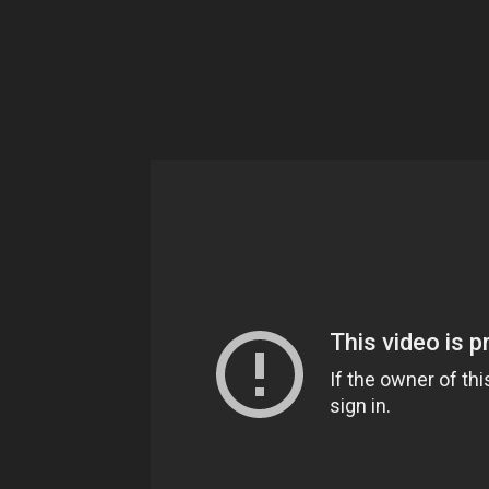
Ne
sé
pa
Sn