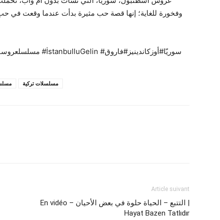
عروس اسطنبول، سوريّا، التي نشأت بدون أم وأب، تحملت
وفخورة للغاية؛ إنها قصة حب مثيرة بدأت عندما وقعت في حب 
#مسلسلعروساسطنبول#عروساسطنبولالحلقة#عروساسطنبول #İstanbulluGelin #سوريّا#أوزكاندينيز#فاروق
مسلسلات تركية
مسلسل
Article suivant
En vidéo – التتبع – الحياة حلوة في بعض الأحيان |
Hayat Bazen Tatlıdır