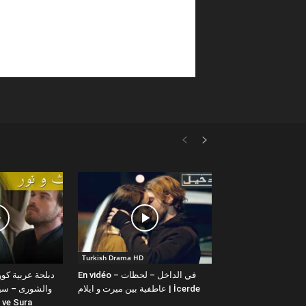
Turkish Drama HD
En vidéo – في الداخل – لحظات
عاطفية بين ميرت و ايلام | İcerde
والشورى – سيت
yit ve Sura