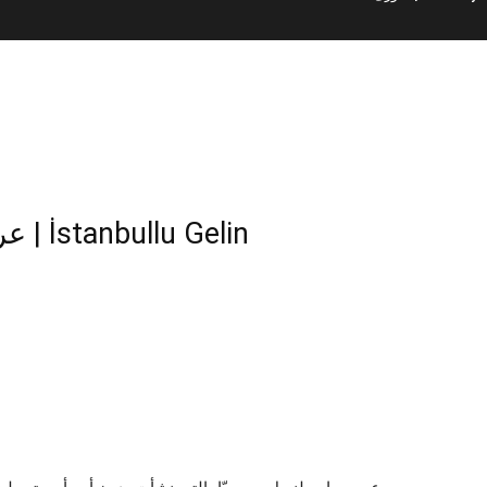
عروساسطنبول – وداعا للقصر | İstanbullu Gelin