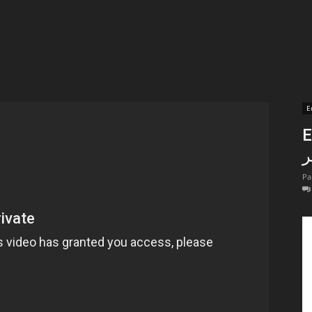
t
lectionnées
r
E
En
apTube
Pa