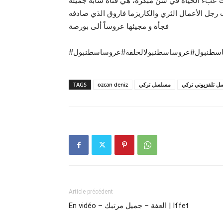
 عبء الحياة في سن مبكرة، هي فتاة شابة جميلة
رجل الأعمال الثري والكاريزما فاروق الذي صادفه
فجأة و مجيئها عروساً ألى بورصة
TAGS
ozcan deniz
مسلسل تركي
 تلفزيوني تركي
Article précédent
En vidéo – العفة – جميل مرتبك | Iffet