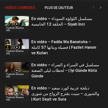
VIDÉOS CONNEXES
PLUS DE L'AUTEUR
En vidéo – مسلسل اللؤلؤة السوداء
الحلقة 12 الخامسة – Siyah İnci
Turkish Drama
HD
En vidéo – Fadila Wa Banatoha –
فضيلة وبناتها 57 كاملة | Fazilet Hanım
Turkish Drama
ve Kızları
HD
En vidéo – مسلسل في السراء و الضراء
– لحظات ليلى الصعبة | İyi Günde Kötü
Turkish Drama
Günde
HD
En vidéo – دبلجة عربية كورد سعيد
والشورى – سيت يقترح الزواج من شورى
Turkish Drama
| Kurt Seyit ve Sura
HD