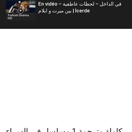
En vidéo – في الداخل – لحظات عاطفية
بين ميرت و ايلام | İcerde
Turkish Drama
HD
كاملة مترجمة 1 مسلسل في السراء