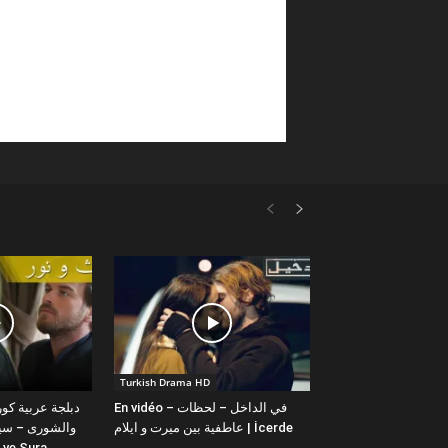
Turkish Drama HD
En vidéo – في الداخل – لحظات
عاطفية بين ميرت و ايلام | İcerde
والشورى – سيت
yit ve Sura