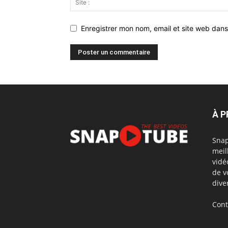
Enregistrer mon nom, email et site web dans
À 
Snap
meil
vidé
de v
dive
Cont