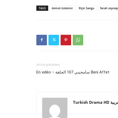
TAGS
demet özdemir
Elçin Sangu
farah zeynep
Article précédent
En vidéo – سامحيني 107 الحلقة Beni Affet
Turkish Drama HD