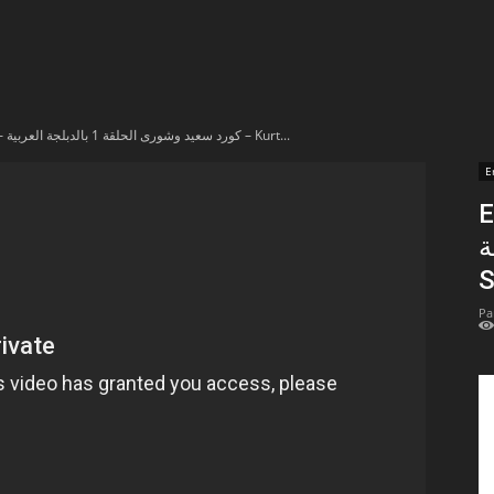
t
lectionnées
En vidéo – كورد سعيد وشورى الحلقة 1 بالدبلجة العربية – Kurt...
r
E
En 
apTube
ية
S
Pa