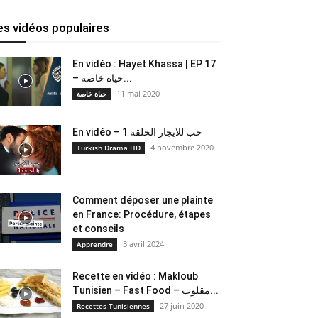
es vidéos populaires
En vidéo : Hayet Khassa | EP 17
– حياة خاصة...
11 mai 2020
حياة خاصة
En vidéo – حب للايجار الحلقة 1
4 novembre 2020
Turkish Drama HD
Comment déposer une plainte
en France: Procédure, étapes
et conseils
3 avril 2024
Apprendre
Recette en vidéo : Makloub
Tunisien – Fast Food – مقلوب...
27 juin 2020
Recettes Tunisiennes