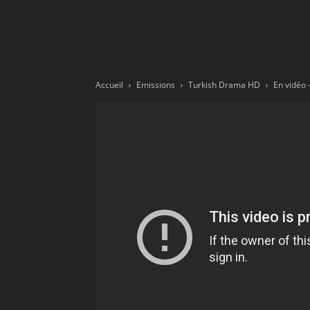
Ne
sé
Accueil
Emissions
Turkish Drama HD
pa
Sn