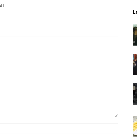
 العربية
L