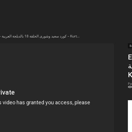
t
lectionnées
En vidéo – كورد سعيد وشورى الحلقة 18 بالدبلجة العربية – Kurt...
r
E
En 
apTube
ية
K
Pa