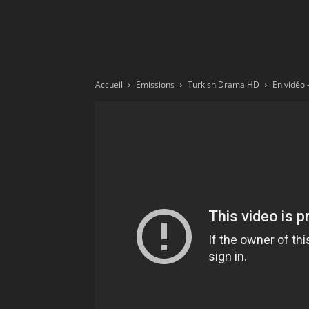
Ne
sé
Accueil
Emissions
Turkish Drama HD
pa
Sn