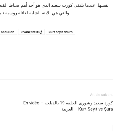
نفسها. عندما يلتقي كورت سعيد الذي هو أحد أهم ضباط القي
والتي هي الابنة الشابة لعائلة روسية نب
 abdullah
kıvanç tatlıtuğ
kurt seyit shura
Article suivant
En vidéo – كورد سعيد وشورى الحلقة 19 بالدبلجة
العربية – Kurt Seyit ve Şura