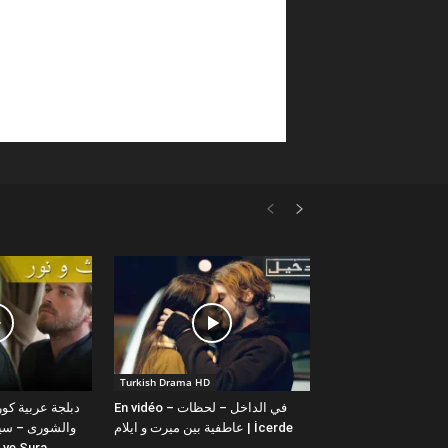
Turkish Drama HD
En vidéo – في الداخل – لحظات
عاطفية بين ميرت و ايلام | İcerde
والشورى – سيت
yit ve Sura