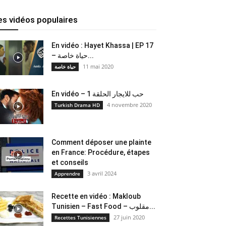
es vidéos populaires
En vidéo : Hayet Khassa | EP 17
– حياة خاصة...
11 mai 2020
حياة خاصة
En vidéo – حب للايجار الحلقة 1
4 novembre 2020
Turkish Drama HD
Comment déposer une plainte
en France: Procédure, étapes
et conseils
3 avril 2024
Apprendre
Recette en vidéo : Makloub
Tunisien – Fast Food – مقلوب...
27 juin 2020
Recettes Tunisiennes