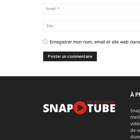
Enregistrer mon nom, email et site web dans
À 
Snap
meil
vidé
de v
dive