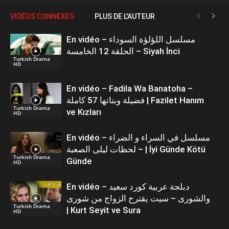
VIDÉOS CONNEXES
PLUS DE L'AUTEUR
En vidéo – مسلسل اللؤلؤة السوداء
الحلقة 12 الخامسة – Siyah İnci
Turkish Drama
HD
En vidéo – Fadila Wa Banatoha –
فضيلة وبناتها 57 كاملة | Fazilet Hanım
Turkish Drama
ve Kızları
HD
En vidéo – مسلسل في السراء و الضراء
– لحظات ليلى الصعبة | İyi Günde Kötü
Turkish Drama
Günde
HD
En vidéo – دبلجة عربية كورد سعيد
والشورى – سيت يقترح الزواج من شورى
Turkish Drama
| Kurt Seyit ve Sura
HD