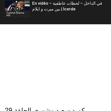
En vidéo – في الداخل – لحظات عاطفية
بين ميرت و ايلام | İcerde
Turkish Drama
HD
كورد سعيد وشورى الحلقة 29