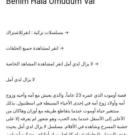
Benim Hala Umudum Var
مسلسلات تركية : انقرللاشتراك →
انقر لمشاهدة جميع الحلقات →
لا يزال لدي أمل انقر لمشاهدة المشاهد الخاصة →
لا يزال لدي أمل
قصة أوموت الذي عمره 23 عاماً، والذي يعيش مع أمه وأخيه وزوج
أمه وأولاد زوج أمه في إحدى الأحياء البسيطة في اسطنبول. بذلك
ستتغير حياة أوموت عندما يتقاطع طريقه مع أوزان وهاكان من
الأعلى إلى الأسفل عندما يجد الحب، وهو شعور لم يعرفه إلا على
خشبة المسرح وشاهده في الأفلام. مسلسل لا يزال لدي أمل بحيث
يقوم بالتمثيل بالبطولة غيزام كاراجا، بيرك أوكتاي، وشكرو أوزيلديز