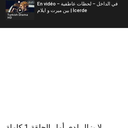
En vidéo – في الداخل – لحظات عاطفية
بين ميرت و ايلام | İcerde
Turkish Drama
HD
لا يزال لدي أمل الحلقة 1 كاملة