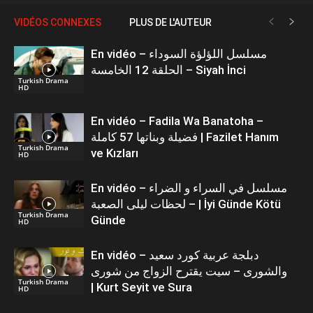
VIDÉOS CONNEXES
PLUS DE L'AUTEUR
En vidéo – مسلسل اللؤلؤة السوداء
الحلقة 12 الخامسة – Siyah İnci
Turkish Drama
HD
En vidéo – Fadila Wa Banatoha –
فضيلة وبناتها 57 كاملة | Fazilet Hanım
Turkish Drama
ve Kızları
HD
En vidéo – مسلسل في السراء و الضراء
– لحظات ليلى الصعبة | İyi Günde Kötü
Turkish Drama
Günde
HD
En vidéo – دبلجة عربية كورد سعيد
والشورى – سيت يقترح الزواج من شورى
Turkish Drama
| Kurt Seyit ve Sura
HD