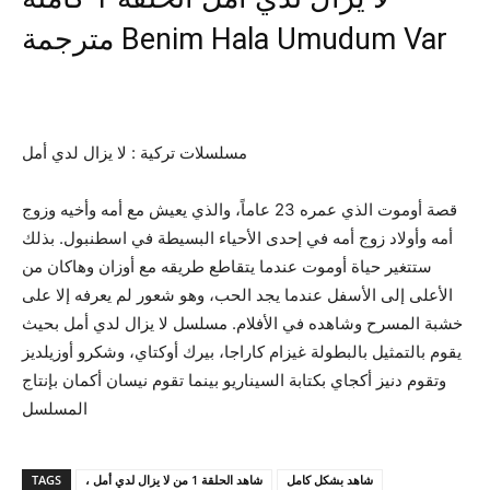
مترجمة Benim Hala Umudum Var
مسلسلات تركية : لا يزال لدي أمل
قصة أوموت الذي عمره 23 عاماً، والذي يعيش مع أمه وأخيه وزوج
أمه وأولاد زوج أمه في إحدى الأحياء البسيطة في اسطنبول. بذلك
ستتغير حياة أوموت عندما يتقاطع طريقه مع أوزان وهاكان من
الأعلى إلى الأسفل عندما يجد الحب، وهو شعور لم يعرفه إلا على
خشبة المسرح وشاهده في الأفلام. مسلسل لا يزال لدي أمل بحيث
يقوم بالتمثيل بالبطولة غيزام كاراجا، بيرك أوكتاي، وشكرو أوزيلديز
وتقوم دنيز أكجاي بكتابة السيناريو بينما تقوم نيسان أكمان بإنتاج
المسلسل
TAGS
، شاهد الحلقة 1 من لا يزال لدي أمل
شاهد بشكل كامل