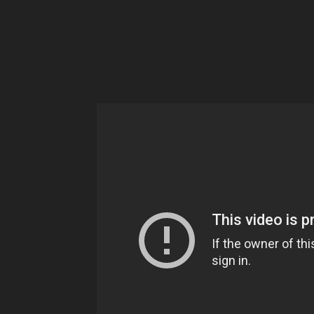
Ne
sé
pa
Sn