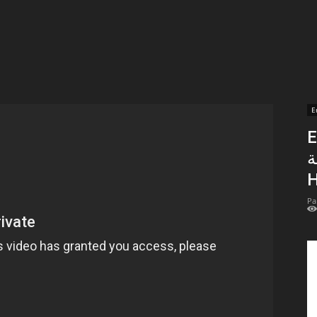
t
lectionnées
r
E
En 
apTube
مة
H
Pa