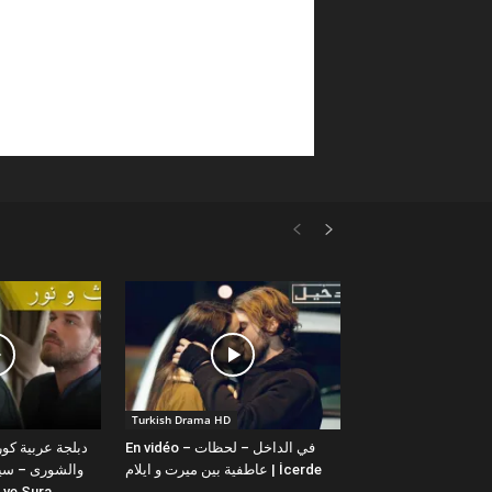
Turkish Drama HD
En vidéo – في الداخل – لحظات
عاطفية بين ميرت و ايلام | İcerde
والشورى – سيت
yit ve Sura