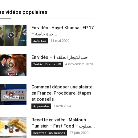
es vidéos populaires
En vidéo : Hayet Khassa | EP 17
– حياة خاصة...
11 mai 2020
حياة خاصة
En vidéo – حب للايجار الحلقة 1
4 novembre 2020
Turkish Drama HD
Comment déposer une plainte
en France: Procédure, étapes
et conseils
3 avril 2024
Apprendre
Recette en vidéo : Makloub
Tunisien – Fast Food – مقلوب...
27 juin 2020
Recettes Tunisiennes