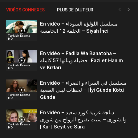
VIDÉOS CONNEXES
PLUS DE L'AUTEUR
En vidéo – مسلسل اللؤلؤة السوداء
الحلقة 12 الخامسة – Siyah İnci
Turkish Drama
HD
En vidéo – Fadila Wa Banatoha –
فضيلة وبناتها 57 كاملة | Fazilet Hanım
Turkish Drama
ve Kızları
HD
En vidéo – مسلسل في السراء و الضراء
– لحظات ليلى الصعبة | İyi Günde Kötü
Turkish Drama
Günde
HD
En vidéo – دبلجة عربية كورد سعيد
والشورى – سيت يقترح الزواج من شورى
Turkish Drama
| Kurt Seyit ve Sura
HD