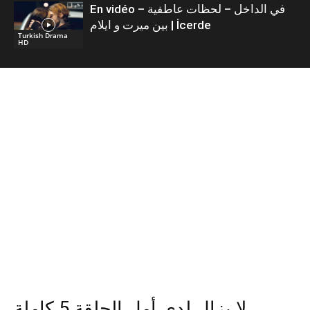
En vidéo – في الداخل – لحظات عاطفية
بين ميرت و ايلام | İcerde
Turkish Drama
HD
لا يزال لدي أمل الحلقة 5 كاملة