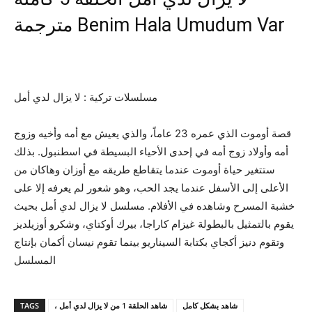
مترجمة Benim Hala Umudum Var
مسلسلات تركية : لا يزال لدي أمل
قصة أوموت الذي عمره 23 عاماً، والذي يعيش مع أمه وأخيه وزوج
أمه وأولاد زوج أمه في إحدى الأحياء البسيطة في اسطنبول. بذلك
ستتغير حياة أوموت عندما يتقاطع طريقه مع أوزان وهاكان من
الأعلى إلى الأسفل عندما يجد الحب، وهو شعور لم يعرفه إلا على
خشبة المسرح وشاهده في الأفلام. مسلسل لا يزال لدي أمل بحيث
يقوم بالتمثيل بالبطولة غيزام كاراجا، بيرك أوكتاي، وشكرو أوزيلديز
وتقوم دنيز أكجاي بكتابة السيناريو بينما تقوم نيسان أكمان بإنتاج
المسلسل
TAGS
، شاهد الحلقة 1 من لا يزال لدي أمل
شاهد بشكل كامل