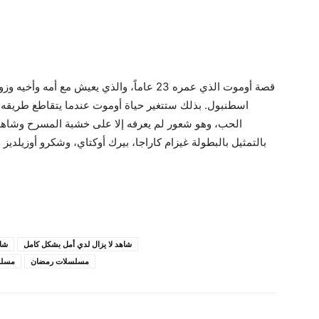
قصة أوموت الذي عمره 23 عاماً، والذي يعيش مع 
اسطنبول. بذلك ستتغير حياة أوموت عندما يتقاطع طريقه م
الحب، وهو شعور لم يعرفه إلا على خشبة المسرح وشاهده
بالتمثيل بالبطولة غيزام كاراجا، بيرك أوكتاي، وشكرو أوزيلديز و
شاهد لا يزال لدي أمل بشكل كامل
شا
مسلسلات رمضان
مسلس