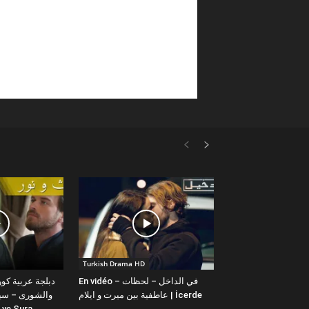
Turkish Drama HD
En vidéo – في الداخل – لحظات
عاطفية بين ميرت و ايلام | İcerde
والشورى – سيت
yit ve Sura