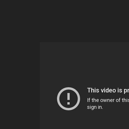
Ne
sé
pa
Sn