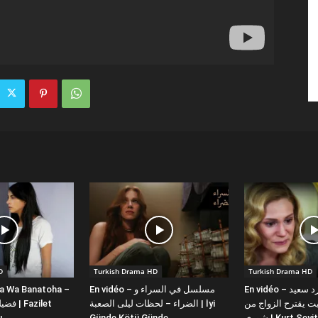
D
Turkish Drama HD
Turkish Drama HD
la Wa Banatoha –
En vidéo – مسلسل في السراء و
En vidéo – دبلجة عربية كورد سعيد
 يقترح الزواج من
الضراء – لحظات ليلى الصعبة | İyi
ı
Günde Kötü Günde
شورى | Kurt Se