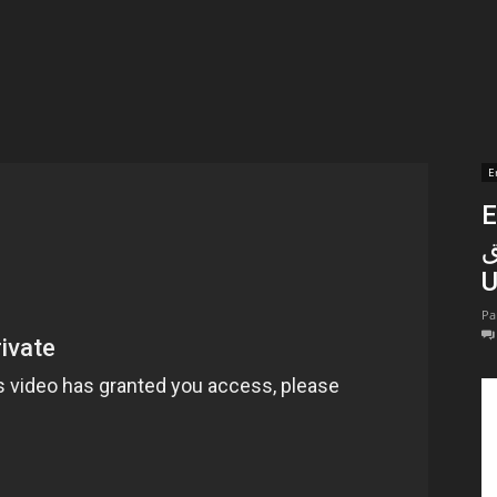
t
lectionnées
r
E
En 
apTube
حق
U
Pa