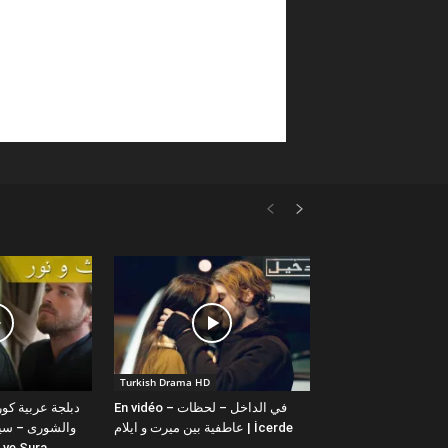
Turkish Drama HD
En vidéo – في الداخل – لحظات
عاطفية بين ميرت و ايلام | İcerde
والشورى – سيت
yit ve Sura