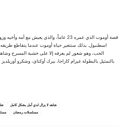
قصة أوموت الذي عمره 23 عاماً، والذي يعيش مع 
اسطنبول. بذلك ستتغير حياة أوموت عندما يتقاطع طريقه م
الحب، وهو شعور لم يعرفه إلا على خشبة المسرح وشاهده
بالتمثيل بالبطولة غيزام كاراجا، بيرك أوكتاي، وشكرو أوزيلديز و
شاهد لا يزال لدي أمل بشكل كامل
شا
مسلسلات رمضان
مسلس