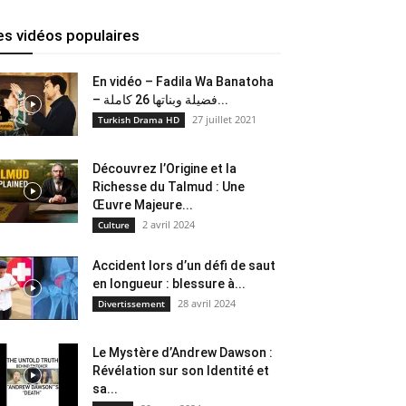
es vidéos populaires
En vidéo – Fadila Wa Banatoha
– فضيلة وبناتها 26 كاملة...
27 juillet 2021
Turkish Drama HD
Découvrez l’Origine et la
Richesse du Talmud : Une
Œuvre Majeure...
2 avril 2024
Culture
Accident lors d’un défi de saut
en longueur : blessure à...
28 avril 2024
Divertissement
Le Mystère d’Andrew Dawson :
Révélation sur son Identité et
sa...