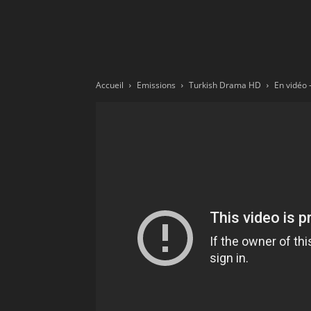
Ne
sé
Accueil
Emissions
Turkish Drama HD
pa
Sn