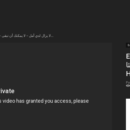
t
lectionnées
En vidéo – لا يزال لدي أمل – لا يمكنك أن تبقى...
r
E
En 
apTube
ا
H
Pa