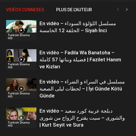
VIDÉOS CONNEXES
PLUS DE L'AUTEUR
En vidéo – مسلسل اللؤلؤة السوداء
الحلقة 12 الخامسة – Siyah İnci
Turkish Drama
HD
En vidéo – Fadila Wa Banatoha –
فضيلة وبناتها 57 كاملة | Fazilet Hanım
Turkish Drama
ve Kızları
HD
En vidéo – مسلسل في السراء و الضراء
– لحظات ليلى الصعبة | İyi Günde Kötü
Turkish Drama
Günde
HD
En vidéo – دبلجة عربية كورد سعيد
والشورى – سيت يقترح الزواج من شورى
Turkish Drama
| Kurt Seyit ve Sura
HD