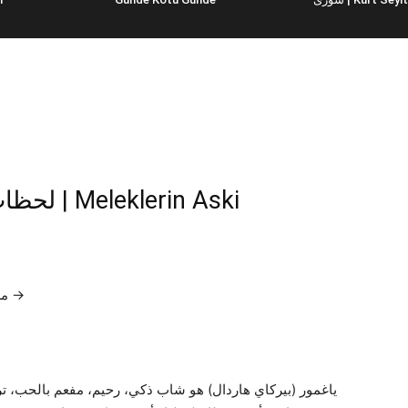
لحظات المطر الصعبة – تتبع كوبرا | Meleklerin Aski
مسلسلات تركية : من أجل الاشتراك في حب الملائكة →
ياغمور (بيركاي هاردال) هو شاب ذكي، رحيم، مفعم بالحب، تركت