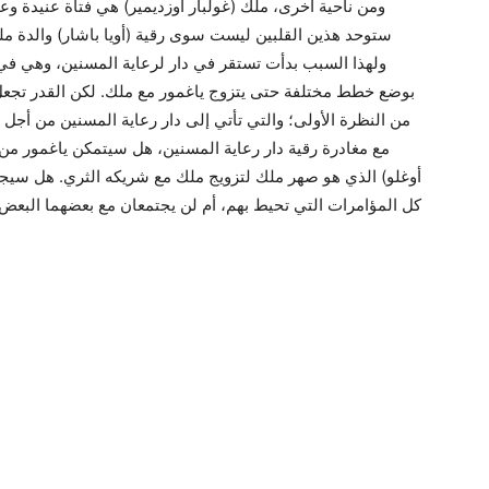
ومن ناحية أخرى، ملك (غولبار أوزديمير) هي فتاة عنيدة و
ستوحد هذين القلبين ليست سوى رقية (أويا باشار) والدة ملك
ولهذا السبب بدأت تستقر في دار لرعاية المسنين، وهي في 
بوضع خطط مختلفة حتى يتزوج ياغمور مع ملك. لكن القدر تجع
من النظرة الأولى؛ والتي تأتي إلى دار رعاية المسنين من أجل ن
مع مغادرة رقية دار رعاية المسنين، هل سيتمكن ياغمور من 
أوغلو) الذي هو صهر ملك لتزويج ملك مع شريكه الثري. هل سيج
كل المؤامرات التي تحيط بهم، أم لن يجتمعان مع بعضهما البعض