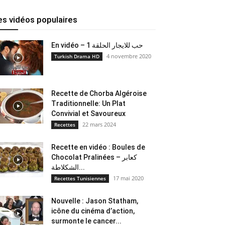
es vidéos populaires
En vidéo – حب للايجار الحلقة 1
4 novembre 2020
Turkish Drama HD
Recette de Chorba Algéroise
Traditionnelle: Un Plat
Convivial et Savoureux
22 mars 2024
Recettes
Recette en vidéo : Boules de
Chocolat Pralinées – كعابر
الشكلاطة...
17 mai 2020
Recettes Tunisiennes
Nouvelle : Jason Statham,
icône du cinéma d’action,
surmonte le cancer...