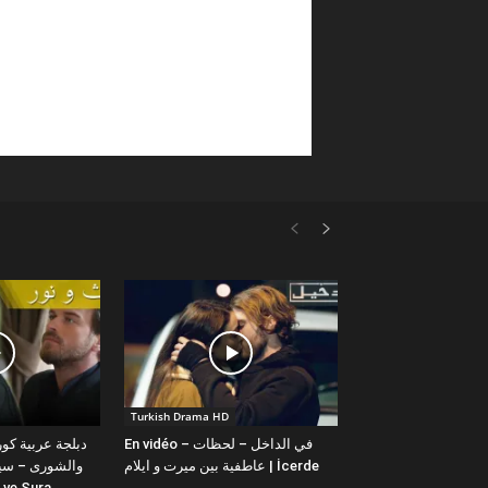
Turkish Drama HD
En vidéo – في الداخل – لحظات
عاطفية بين ميرت و ايلام | İcerde
والشورى – سيت
شورى | Sura