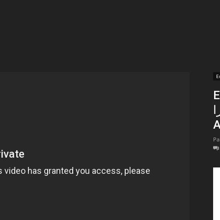
t
lectionnées
r
E
طر
apTube
Me
A
Pa