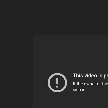
Ne
sé
pa
Sn