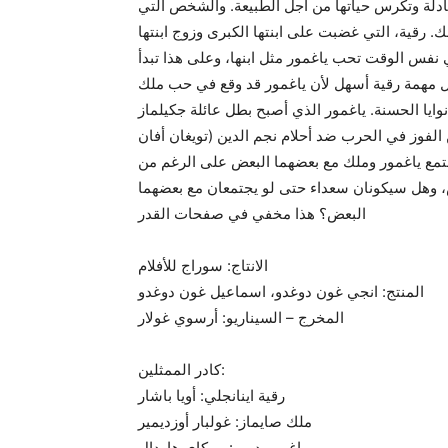
عادلة وتكرس حياتها من أجل الطبيعة. والشخص التي
. رقية، التي غضبت على ابنتها الكبرى وزوج ابنتها
نفس الوقت تحب ياغمور مثل ابنها، وعلى هذا تبدأ
ل مهمة رقية أسهل لأن ياغمور قد وقع في حب ملك
وايا الحسنة. ياغمور الذي أصبح بطل عائلة جكيلماز
الفوز في الحرب ضد أحلام نجم الدين (تويغان أفان
تمع ياغمور وملك مع بعضهما البعض على الرغم من
، وهل سيكونان سعداء حتى لو يجتمعان مع بعضهما
البعض؟ هذا مخفي في صفحات القدر
الانتاج: سوراج للأفلام
المنتج: انجي غون دوغدو، اسماعيل غون دوغدو
المخرج – السيناريو: أرسوي غولار
كادر الممثلين:
رقية اينانجلي: أويا باشار
ملك صايماز: غولبار أوزديمير
ياغمور دورو: بيركاي هاردال