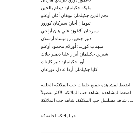
مليكة جكيلماز: ديدام بالجين
نجم الدين جكيلماز: تويغان أفان أوغلو
تيومان أجار: سيركان كورور
سيرجان ألاغوز: علي هان أراجي
دنيز جنغيز: روميساء أرسلان
ميهتاب كورت: أوزلام محمود أوغلو
شيرين جكيلماز: أبرار عليا ديمير بيلاك
أويا جكيلماز: دنيز كايناك
كايا جكيلماز: أردا عادل غورغان
اضغط لمشاهدة جميع حلقات حب الملائكة الحلقة
اضغط لمشاهدة مشاهد حب الملائكة الأكثر تفضيلاً
ات، شاهد مسلسل حب الملائكة، شاهد حب الملائكة
#حبالملائكةالحلقة1