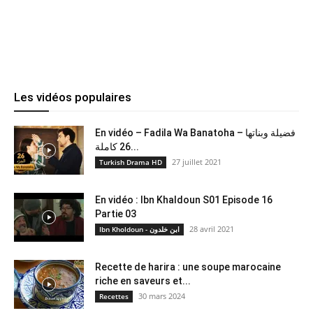
Les vidéos populaires
En vidéo – Fadila Wa Banatoha – فضيلة وبناتها
26 كاملة...
27 juillet 2021
Turkish Drama HD
En vidéo : Ibn Khaldoun S01 Episode 16
Partie 03
28 avril 2021
Ibn Kholdoun - ابن خلدون
Recette de harira : une soupe marocaine
riche en saveurs et...
30 mars 2024
Recettes