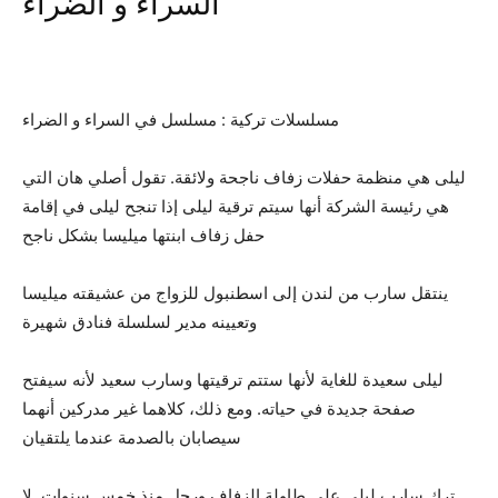
السراء و الضراء
مسلسلات تركية : مسلسل في السراء و الضراء
ليلى هي منظمة حفلات زفاف ناجحة ولائقة. تقول أصلي هان التي
هي رئيسة الشركة أنها سيتم ترقية ليلى إذا تنجح ليلى في إقامة
حفل زفاف ابنتها ميليسا بشكل ناجح
ينتقل سارب من لندن إلى اسطنبول للزواج من عشيقته ميليسا
وتعيينه مدير لسلسلة فنادق شهيرة
ليلى سعيدة للغاية لأنها ستتم ترقيتها وسارب سعيد لأنه سيفتح
صفحة جديدة في حياته. ومع ذلك، كلاهما غير مدركين أنهما
سيصابان بالصدمة عندما يلتقيان
ترك سارب ليلى على طاولة الزفاف ورحل منذ خمس سنوات. لا