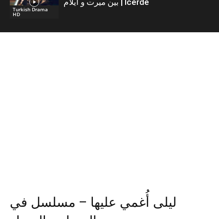
بين ميرت و ايلام | İcerde
Turkish Drama
HD
ليلى أُغمي عليها – مسلسل في