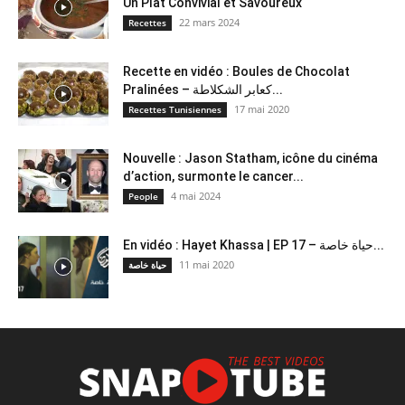
Un Plat Convivial et Savoureux
22 mars 2024
Recettes
Recette en vidéo : Boules de Chocolat
Pralinées – كعابر الشكلاطة...
17 mai 2020
Recettes Tunisiennes
Nouvelle : Jason Statham, icône du cinéma
d’action, surmonte le cancer...
4 mai 2024
People
En vidéo : Hayet Khassa | EP 17 – حياة خاصة...
11 mai 2020
حياة خاصة