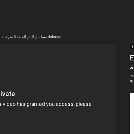
t
lectionnées
En vidéo – مسلسل البدر الحلقة 6 مترجمة dolunay
r
E
En 
apTube
Pa