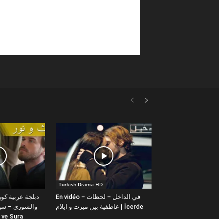
Turkish Drama HD
En vidéo – في الداخل – لحظات
عاطفية بين ميرت و ايلام | İcerde
والشورى – سيت
yit ve Sura