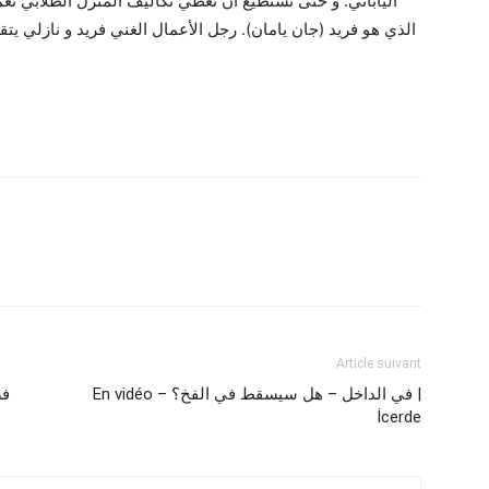
الياباني. و حتى تستطيع أن تغطي تكاليف المنزل الطلابي 
الذي هو فريد (جان يامان). رجل الأعمال الغني فريد و نازلي 
Article suivant
En vidéo – في الداخل – هل سيسقط في الفخ؟ |
İcerde