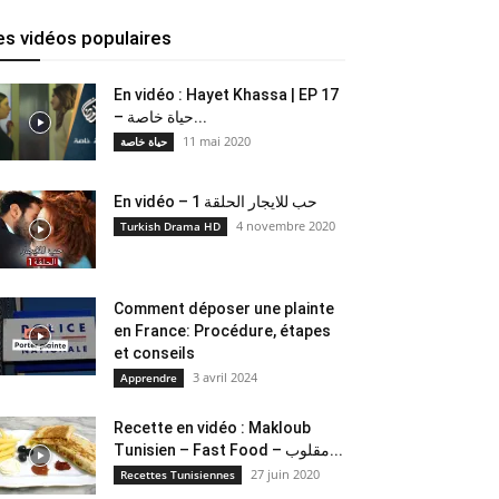
es vidéos populaires
En vidéo : Hayet Khassa | EP 17
– حياة خاصة...
11 mai 2020
حياة خاصة
En vidéo – حب للايجار الحلقة 1
4 novembre 2020
Turkish Drama HD
Comment déposer une plainte
en France: Procédure, étapes
et conseils
3 avril 2024
Apprendre
Recette en vidéo : Makloub
Tunisien – Fast Food – مقلوب...
27 juin 2020
Recettes Tunisiennes