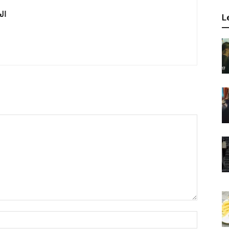
 العربية
L