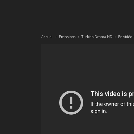
Ne
sé
Accueil
Emissions
Turkish Drama HD
pa
Sn