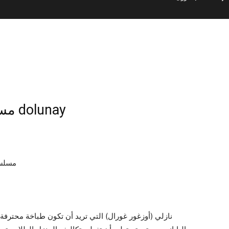
مسلسل البدر الحلقة 6 مترجمة dolunay
مسلسل
نازلي (أوزغور غورال) التي تريد أن تكون طباخة محترف