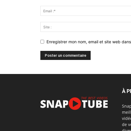
Enregistrer mon nom, email et site web dans
À 
Snap
meil
vidé
de v
dive