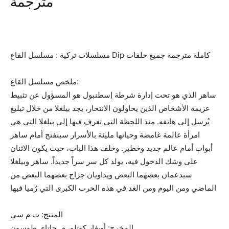
مترجمة
مسلسلات تركية : مسلسل القاع Dip كاملة مترجمة جميع حلقات
ملخص مسلسل القاع:
ساهر الذي هو تحت إدارة شرطة إسطنبول هو المسؤول عن تثبيط
عزيمة الأشخاص الذين يحاولون الانتحار، يجد بيلغلا من خلال تبليغ
يُرسل إلى هاتفه. منذ اللحظة التي تعرف فيها إلى بيلغلا التي هي
امرأة عالمة غامضة وحياتها مليئة بالأسرار سينفتح أمام ساهر
أبواب أمام عالم جديد وخطير. وخلف هذا الباب، حيث يكون الاثنان
على وشك الدخول فيه، يولد كل سر سراً جديداً. ساهر وبيلغلا
سيدعمان بعضهما البعض ويداويان جراح بعضهما البعض من
الماضي ومن اليوم ومن الغد في هذه الحرب الكبرى التي رُميا فيها
المنتج: ت م سي
المخرج: أويغار كوتلو، م. جاتاي طوسون