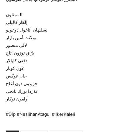
الممثلون:
إلكار كاليلي
نسليهان أتاغول دوغولو
بولانت أمين يارار
لالي منصور
برّاق توزون أتاج
دفنى كايالار
غون كوبار
جان غوكس
فريدون دون أغاج
غةزدا تورك بانجى
أولغون توكار
#Dip #NeslihanAtagul #IlkerKaleli