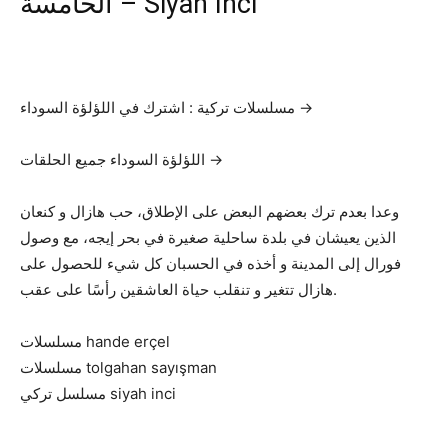
الخامسة – Siyah İnci
مسلسلات تركية : اشترك في اللؤلؤة السوداء →
اللؤلؤة السوداء جميع الحلقات →
وعدا بعدم ترك بعضهم البعض على الإطلاق، حب هازال و كنعان
الذين يعيشان في بلدة ساحلية صغيرة في بحر إيجه، مع وصول
فورال إلى المدينة و أخذه في الحسبان كل شيء للحصول على
هازال تتغير و تنقلب حياة العاشقين رأسًا على عقب.
مسلسلات hande erçel
مسلسلات tolgahan sayışman
مسلسل تركي siyah inci