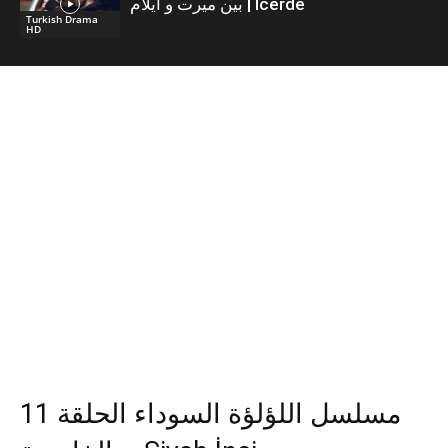
بين ميرت و ايلام | İcerde
Turkish Drama
HD
مسلسل اللؤلؤة السوداء الحلقة 11