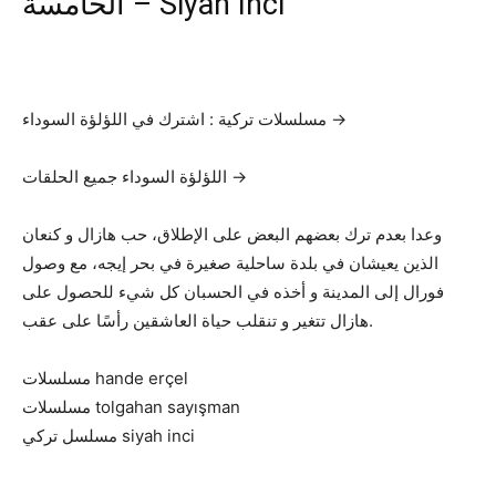
الخامسة – Siyah İnci
مسلسلات تركية : اشترك في اللؤلؤة السوداء →
اللؤلؤة السوداء جميع الحلقات →
وعدا بعدم ترك بعضهم البعض على الإطلاق، حب هازال و كنعان
الذين يعيشان في بلدة ساحلية صغيرة في بحر إيجه، مع وصول
فورال إلى المدينة و أخذه في الحسبان كل شيء للحصول على
هازال تتغير و تنقلب حياة العاشقين رأسًا على عقب.
مسلسلات hande erçel
مسلسلات tolgahan sayışman
مسلسل تركي siyah inci