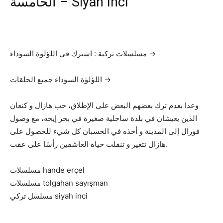
الخامسة – Siyah İnci
مسلسلات تركية : اشترك في اللؤلؤة السوداء →
اللؤلؤة السوداء جميع الحلقات →
وعدا بعدم ترك بعضهم البعض على الإطلاق، حب هازال و كنعان
الذين يعيشان في بلدة ساحلية صغيرة في بحر إيجه، مع وصول
فورال إلى المدينة و أخذه في الحسبان كل شيء للحصول على
هازال تتغير و تنقلب حياة العاشقين رأسًا على عقب.
مسلسلات hande erçel
مسلسلات tolgahan sayışman
مسلسل تركي siyah inci