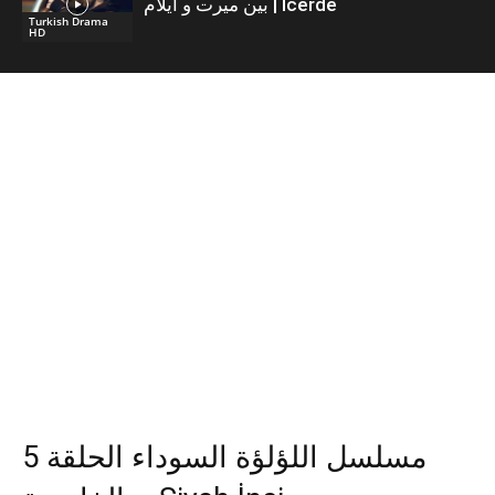
بين ميرت و ايلام | İcerde
Turkish Drama
HD
مسلسل اللؤلؤة السوداء الحلقة 5