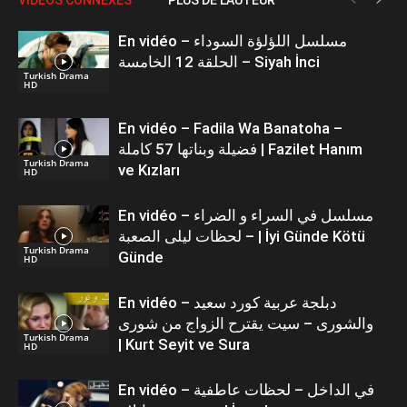
En vidéo – مسلسل اللؤلؤة السوداء
الحلقة 12 الخامسة – Siyah İnci
Turkish Drama
HD
En vidéo – Fadila Wa Banatoha –
فضيلة وبناتها 57 كاملة | Fazilet Hanım
Turkish Drama
ve Kızları
HD
En vidéo – مسلسل في السراء و الضراء
– لحظات ليلى الصعبة | İyi Günde Kötü
Turkish Drama
Günde
HD
En vidéo – دبلجة عربية كورد سعيد
والشورى – سيت يقترح الزواج من شورى
Turkish Drama
| Kurt Seyit ve Sura
HD
En vidéo – في الداخل – لحظات عاطفية