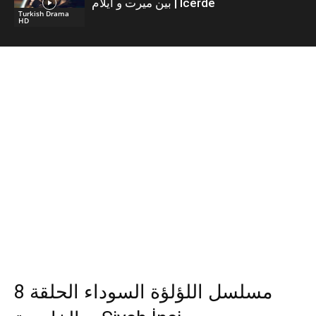
بين ميرت و ايلام | İcerde
Turkish Drama
HD
مسلسل اللؤلؤة السوداء الحلقة 8