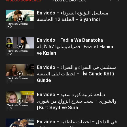
En vidéo – مسلسل اللؤلؤة السوداء
الحلقة 12 الخامسة – Siyah İnci
Turkish Drama
HD
En vidéo – Fadila Wa Banatoha –
فضيلة وبناتها 57 كاملة | Fazilet Hanım
Turkish Drama
ve Kızları
HD
En vidéo – مسلسل في السراء و الضراء
– لحظات ليلى الصعبة | İyi Günde Kötü
Turkish Drama
Günde
HD
En vidéo – دبلجة عربية كورد سعيد
والشورى – سيت يقترح الزواج من شورى
Turkish Drama
| Kurt Seyit ve Sura
HD
En vidéo – في الداخل – لحظات عاطفية