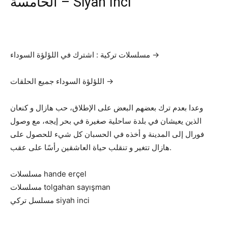
الخامسة – Siyah İnci
مسلسلات تركية : اشترك في اللؤلؤة السوداء →
اللؤلؤة السوداء جميع الحلقات →
وعدا بعدم ترك بعضهم البعض على الإطلاق، حب هازال و كنعان
الذين يعيشان في بلدة ساحلية صغيرة في بحر إيجه، مع وصول
فورال إلى المدينة و أخذه في الحسبان كل شيء للحصول على
هازال تتغير و تنقلب حياة العاشقين رأسًا على عقب.
مسلسلات hande erçel
مسلسلات tolgahan sayışman
مسلسل تركي siyah inci