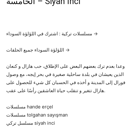
الخامسة – Siyah İnci
مسلسلات تركية : اشترك في اللؤلؤة السوداء →
اللؤلؤة السوداء جميع الحلقات →
وعدا بعدم ترك بعضهم البعض على الإطلاق، حب هازال و كنعان
الذين يعيشان في بلدة ساحلية صغيرة في بحر إيجه، مع وصول
فورال إلى المدينة و أخذه في الحسبان كل شيء للحصول على
هازال تتغير و تنقلب حياة العاشقين رأسًا على عقب.
مسلسلات hande erçel
مسلسلات tolgahan sayışman
مسلسل تركي siyah inci