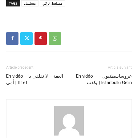
TAGS
مسلسل
مسلسل تركي
Article précédent
Article suivant
En vidéo – عروساسطنبول –
En vidéo – العفة – لا تقلقي يا
يكذب | İstanbullu Gelin
أمي | Iffet