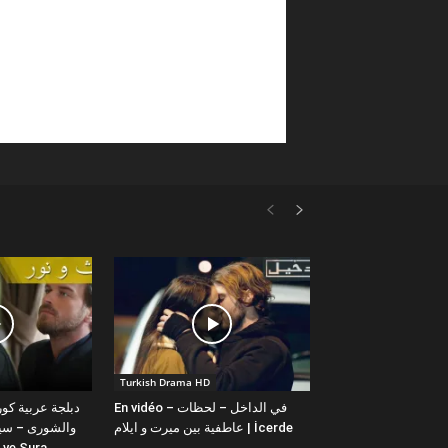
Turkish Drama HD
En vidéo – في الداخل – لحظات
عاطفية بين ميرت و ايلام | İcerde
والشورى – سيت
yit ve Sura