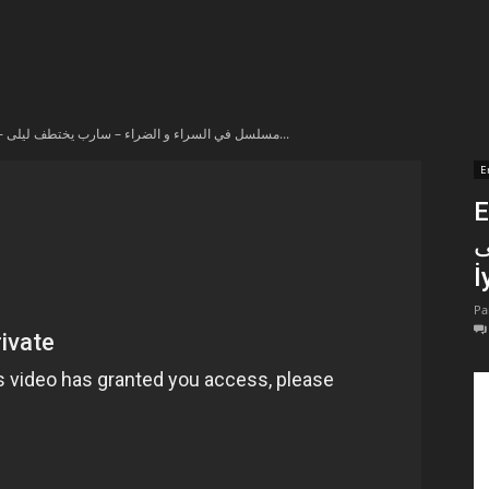
t
lectionnées
En vidéo – مسلسل في السراء و الضراء – سارب يختطف ليلى...
r
E
En 
apTube
ى
İ
Pa