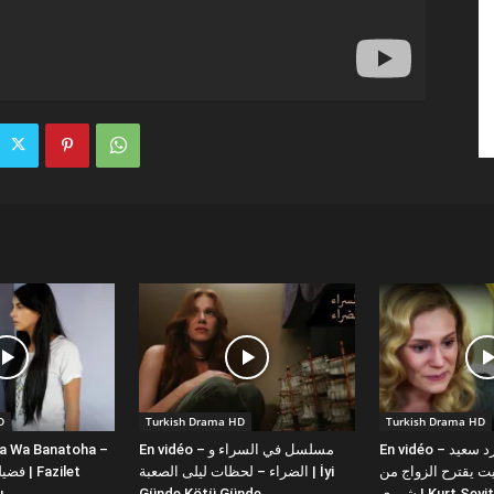
D
Turkish Drama HD
Turkish Drama HD
la Wa Banatoha –
En vidéo – مسلسل في السراء و
En vidéo – دبلجة عربية كورد سعيد
 يقترح الزواج من
الضراء – لحظات ليلى الصعبة | İyi
ı
Günde Kötü Günde
شورى | Kurt Se