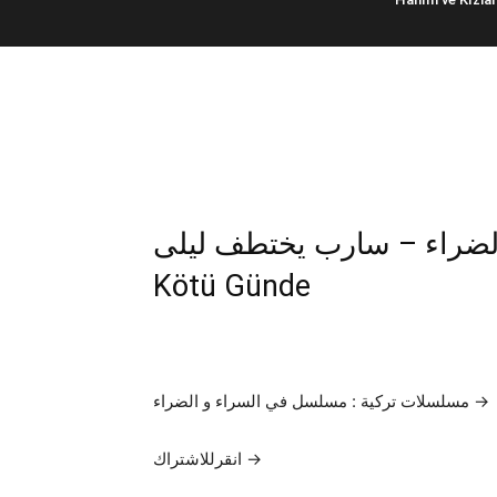
اء و الضراء – سارب يختطف ليلى
Kötü Günde
مسلسلات تركية : مسلسل في السراء و الضراء →
انقرللاشتراك →