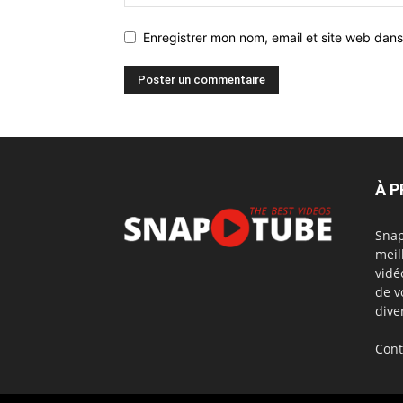
Enregistrer mon nom, email et site web dans
À 
Snap
meil
vidé
de v
dive
Cont