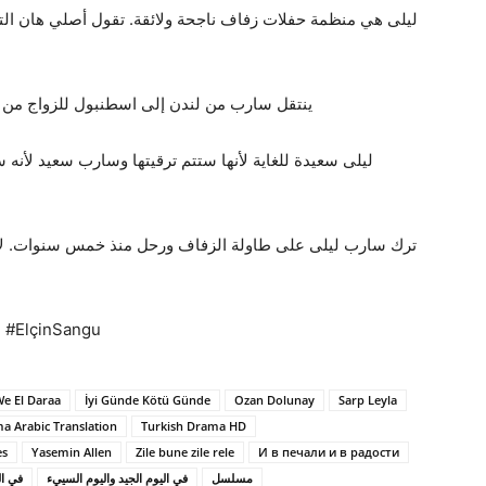
ليلى هي منظمة حفلات زفاف ناجحة ولائقة. تقول أصلي هان التي 
ينتقل سارب من لندن إلى اسطنبول للزواج من ع
ليلى سعيدة للغاية لأنها ستتم ترقيتها وسارب سعيد لأنه 
ترك سارب ليلى على طاولة الزفاف ورحل منذ خمس سنوات. لا أ
ötüGünde #ElçinSangu
We El Daraa
İyi Günde Kötü Günde
Ozan Dolunay
Sarp Leyla
a Arabic Translation
Turkish Drama HD
es
Yasemin Allen
Zile bune zile rele
И в печали и в радости
مسلسل
في اليوم الجيد واليوم السييء
في ال