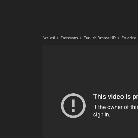
Ne
sé
Accueil
Emissions
Turkish Drama HD
pa
Sn