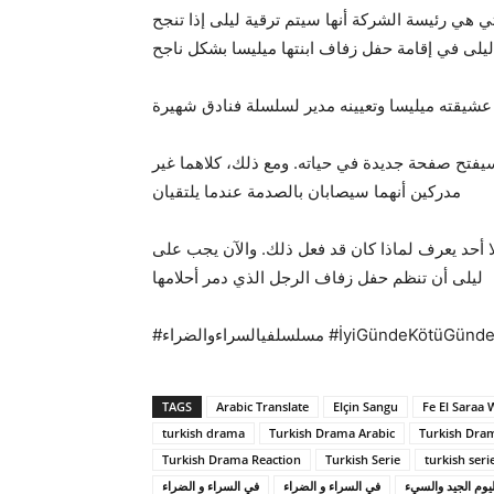
هي رئيسة الشركة أنها سيتم ترقية ليلى إذا تنجح
ليلى في إقامة حفل زفاف ابنتها ميليسا بشكل ناجح
شيقته ميليسا وتعيينه مدير لسلسلة فنادق شهيرة
سيفتح صفحة جديدة في حياته. ومع ذلك، كلاهما غير
مدركين أنهما سيصابان بالصدمة عندما يلتقيان
حد يعرف لماذا كان قد فعل ذلك. والآن يجب على
ليلى أن تنظم حفل زفاف الرجل الذي دمر أحلامها
#مسلسلفيالسراءوالضراء #İyiGündeK
TAGS
Arabic Translate
Elçin Sangu
Fe El Saraa 
turkish drama
Turkish Drama Arabic
Turkish Dram
Turkish Drama Reaction
Turkish Serie
turkish seri
يوم الجيد والسيء
في السراء و الضراء