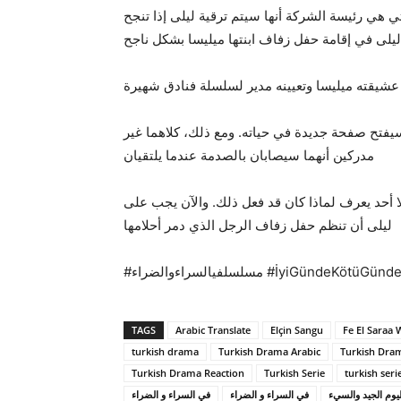
هي رئيسة الشركة أنها سيتم ترقية ليلى إذا تنجح
ليلى في إقامة حفل زفاف ابنتها ميليسا بشكل ناجح
شيقته ميليسا وتعيينه مدير لسلسلة فنادق شهيرة
سيفتح صفحة جديدة في حياته. ومع ذلك، كلاهما غير
مدركين أنهما سيصابان بالصدمة عندما يلتقيان
حد يعرف لماذا كان قد فعل ذلك. والآن يجب على
ليلى أن تنظم حفل زفاف الرجل الذي دمر أحلامها
#مسلسلفيالسراءوالضراء #İyiGündeK
TAGS
Arabic Translate
Elçin Sangu
Fe El Saraa 
turkish drama
Turkish Drama Arabic
Turkish Dram
Turkish Drama Reaction
Turkish Serie
turkish seri
يوم الجيد والسيء
في السراء و الضراء