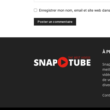
Enregistrer mon nom, email et site web dans
À 
Snap
meil
vidé
de v
dive
Cont