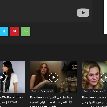
D
Turkish Drama HD
Turkish Drama HD
la Wa Banatoha –
En vidéo – مسلسل في السراء و
En vidéo – دبلجة عربية كورد سعيد
 يقترح الزواج من
الضراء – لحظات ليلى الصعبة | İyi
ı
Günde Kötü Günde
شورى | Kurt Se