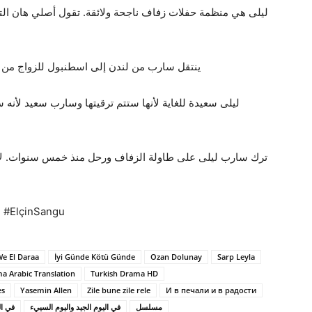
ليلى هي منظمة حفلات زفاف ناجحة ولائقة. تقول أصلي هان التي 
ينتقل سارب من لندن إلى اسطنبول للزواج من ع
ليلى سعيدة للغاية لأنها ستتم ترقيتها وسارب سعيد لأنه 
ترك سارب ليلى على طاولة الزفاف ورحل منذ خمس سنوات. لا أ
ötüGünde #ElçinSangu
We El Daraa
İyi Günde Kötü Günde
Ozan Dolunay
Sarp Leyla
a Arabic Translation
Turkish Drama HD
es
Yasemin Allen
Zile bune zile rele
И в печали и в радости
مسلسل
في اليوم الجيد واليوم السييء
في ال