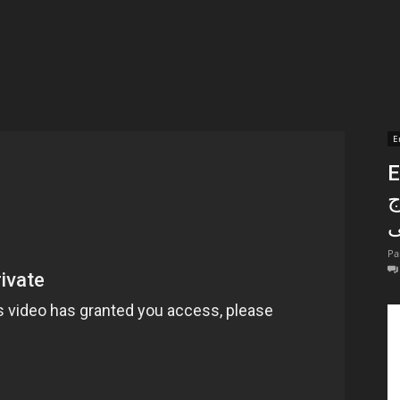
t
lectionnées
r
E
En
apTube
ج
Pa