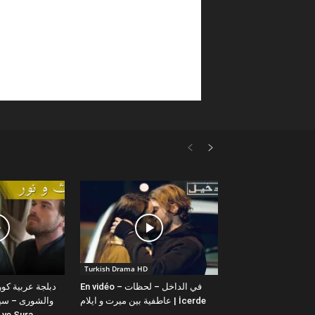
Turkish Drama HD
En vidéo – في الداخل – لحظات
عاطفية بين ميرت و ايلام | İcerde
والشورى – سيت
yit ve Sura