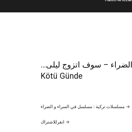
…مسلسل في السراء و الضراء – سوف اتزوج ليلى | İyi Günde
Kötü Günde
مسلسلات تركية : مسلسل في السراء و الضراء →
انقرللاشتراك →