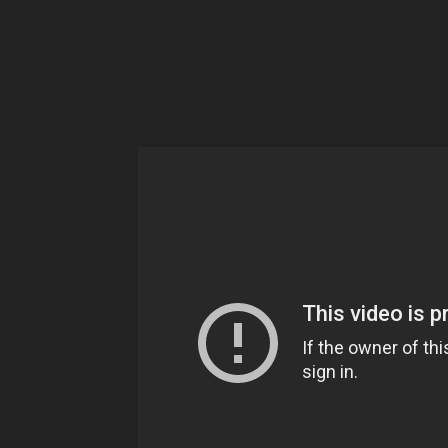
Ne
sé
pa
Sn