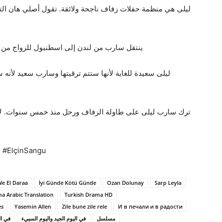
ليلى هي منظمة حفلات زفاف ناجحة ولائقة. تقول أصلي هان التي 
ينتقل سارب من لندن إلى اسطنبول للزواج من ع
ليلى سعيدة للغاية لأنها ستتم ترقيتها وسارب سعيد لأنه 
ترك سارب ليلى على طاولة الزفاف ورحل منذ خمس سنوات. لا أ
ötüGünde #ElçinSangu
We El Daraa
İyi Günde Kötü Günde
Ozan Dolunay
Sarp Leyla
a Arabic Translation
Turkish Drama HD
es
Yasemin Allen
Zile bune zile rele
И в печали и в радости
مسلسل
في اليوم الجيد واليوم السييء
في ال