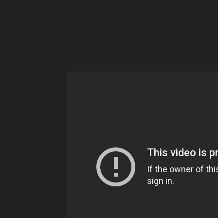
Ne
sé
pa
Sn