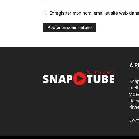
Enregistrer mon nom, email et site web dans
À 
Snap
meil
vidé
de v
dive
Cont