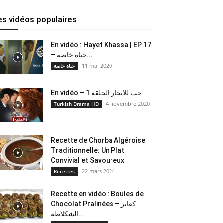
es vidéos populaires
En vidéo : Hayet Khassa | EP 17
– حياة خاصة...
11 mai 2020
حياة خاصة
En vidéo – حب للايجار الحلقة 1
4 novembre 2020
Turkish Drama HD
Recette de Chorba Algéroise
Traditionnelle: Un Plat
Convivial et Savoureux
22 mars 2024
Recettes
Recette en vidéo : Boules de
Chocolat Pralinées – كعابر
الشكلاطة...