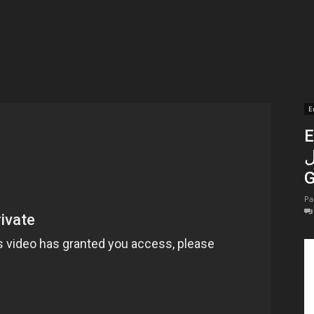
t
lectionnées
r
E
En 
apTube
ل
G
Pa