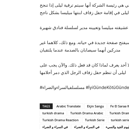
هي رئيسة الشركة أنها سيتم ترقية ليلى إذا تنجح
ليلى في إقامة حفل زفاف ابنتها ميليسا بشكل ناجح
شيقته ميليسا وتعيينه مدير لسلسلة فنادق شهيرة
سيفتح صفحة جديدة في حياته. ومع ذلك، كلاهما غير
مدركين أنهما سيصابان بالصدمة عندما يلتقيان
حد يعرف لماذا كان قد فعل ذلك. والآن يجب على
ليلى أن تنظم حفل زفاف الرجل الذي دمر أحلامها
#مسلسلفيالسراءوالضراء #İyiGündeK
TAGS
Arabic Translate
Elçin Sangu
Fe El Saraa 
turkish drama
Turkish Drama Arabic
Turkish Dram
Turkish Drama Reaction
Turkish Serie
turkish seri
يوم الجيد والسيء
في السراء و الضراء