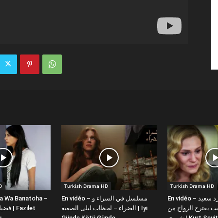
D
Turkish Drama HD
Turkish Drama HD
la Wa Banatoha –
En vidéo – مسلسل في السراء و
En vidéo – دبلجة عربية كورد سعيد
 يقترح الزواج من
الضراء – لحظات ليلى الصعبة | İyi
ı
Günde Kötü Günde
شورى | Kurt Se