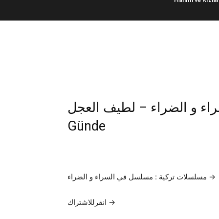
سل في السراء و الضراء – لطيف العجل
Günde
مسلسلات تركية : مسلسل في السراء و الضراء →
انقرللاشتراك →