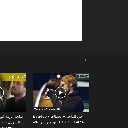
Turkish Drama HD
En vidéo – في الداخل – لحظات
عاطفية بين ميرت و ايلام | İcerde
والشورى – سيت
yit ve Sura