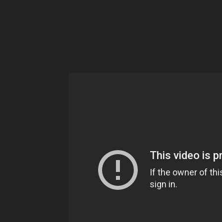
Ne
sé
pa
Sn