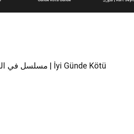
مس | İyi Günde Kötü