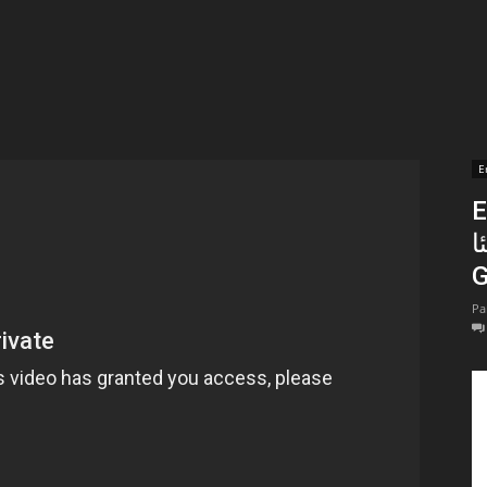
t
lectionnées
r
E
En 
apTube
ا
G
Pa