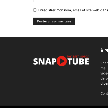
Enregistrer mon nom, email et site web dans
À 
Snap
meil
vidé
de v
dive
Cont