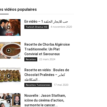
es vidéos populaires
En vidéo – حب للايجار الحلقة 1
4 novembre 2020
Turkish Drama HD
Recette de Chorba Algéroise
Traditionnelle: Un Plat
Convivial et Savoureux
22 mars 2024
Recettes
Recette en vidéo : Boules de
Chocolat Pralinées – كعابر
الشكلاطة...
17 mai 2020
Recettes Tunisiennes
Nouvelle : Jason Statham,
icône du cinéma d’action,
surmonte le cancer...