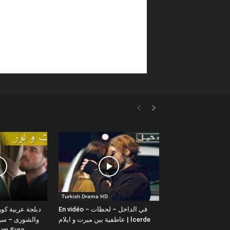
Turkish Drama HD
En vidéo – في الداخل – لحظات
عاطفية بين ميرت و ايلام | İcerde
والشورى – سيت
yit ve Sura