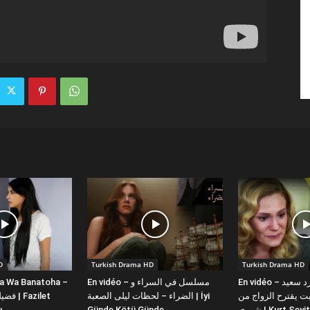
D
Turkish Drama HD
Turkish Drama HD
la Wa Banatoha –
En vidéo – مسلسل في السراء و
En vidéo – دبلجة عربية كورد سعيد
 يقترح الزواج من
الضراء – لحظات ليلى الصعبة | İyi
ı
Günde Kötü Günde
شورى | Kurt Se