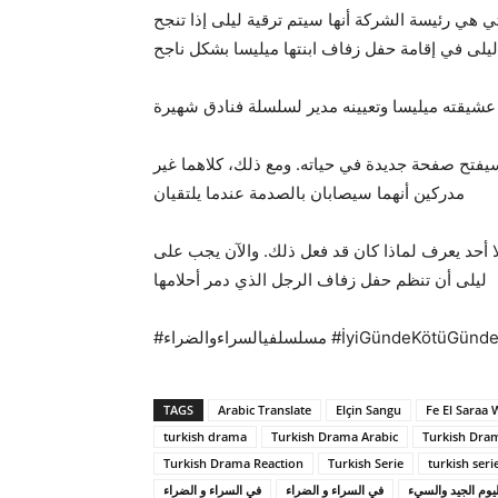
هي رئيسة الشركة أنها سيتم ترقية ليلى إذا تنجح
ليلى في إقامة حفل زفاف ابنتها ميليسا بشكل ناجح
شيقته ميليسا وتعيينه مدير لسلسلة فنادق شهيرة
سيفتح صفحة جديدة في حياته. ومع ذلك، كلاهما غير
مدركين أنهما سيصابان بالصدمة عندما يلتقيان
حد يعرف لماذا كان قد فعل ذلك. والآن يجب على
ليلى أن تنظم حفل زفاف الرجل الذي دمر أحلامها
#مسلسلفيالسراءوالضراء #İyiGündeK
TAGS
Arabic Translate
Elçin Sangu
Fe El Saraa 
turkish drama
Turkish Drama Arabic
Turkish Dram
Turkish Drama Reaction
Turkish Serie
turkish seri
يوم الجيد والسيء
في السراء و الضراء