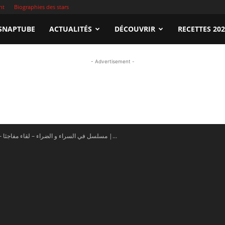
nt
Biographies des stars
apTube.tn
SNAPTUBE
ACTUALITÉS
DÉCOUVRIR
RECETTES 20
- Advertisement -
gardez
En vidéo – مسلسل في السراء و الضراء – لقاء مفاجئا |...
illeures
déos