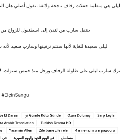
ليلى هي منظمة حفلات زفاف ناجحة ولائقة. تقول أصلي هان التي 
ينتقل سارب من لندن إلى اسطنبول للزواج من ع
ليلى سعيدة للغاية لأنها ستتم ترقيتها وسارب سعيد لأنه 
ترك سارب ليلى على طاولة الزفاف ورحل منذ خمس سنوات. لا أ
ötüGünde #ElçinSangu
We El Daraa
İyi Günde Kötü Günde
Ozan Dolunay
Sarp Leyla
a Arabic Translation
Turkish Drama HD
es
Yasemin Allen
Zile bune zile rele
И в печали и в радости
مسلسل
في اليوم الجيد واليوم السييء
في ال