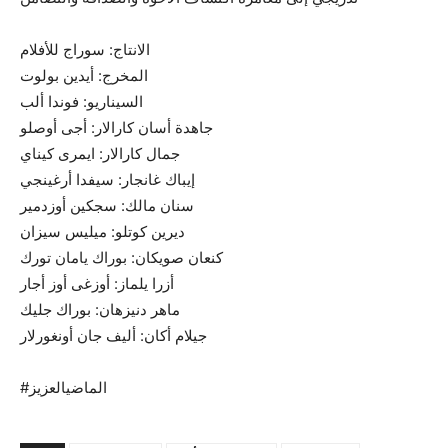
الانتاج: سوراج للأفلام
المخرج: أيدين بولوت
السيناريو: فوندا ألب
جاهدة أسان كارالار: أجى أوصلو
جمال كارالار: ايمرى كيناي
إيباك غانجار: سيفدا أرغينجي
سنان مالك: سجكين أوزدمير
ديرين كوتلو: ميليس سيزان
كنعان صويكان: بوراك يامان تورك
أزرا يلماز: أوزغى أوز أجار
ماهر دنيزهان: بوراك جليك
جيلام أكان: أليف جان أونغورلار
#الماضيالعزيز