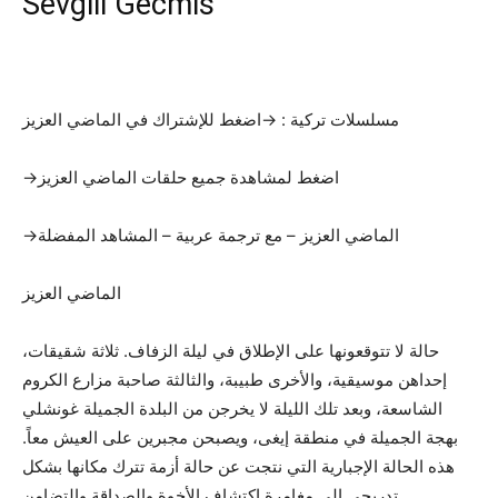
Sevgili Gecmis
مسلسلات تركية : →اضغط للإشتراك في الماضي العزيز
→اضغط لمشاهدة جميع حلقات الماضي العزيز
→الماضي العزيز – مع ترجمة عربية – المشاهد المفضلة
الماضي العزيز
حالة لا تتوقعونها على الإطلاق في ليلة الزفاف. ثلاثة شقيقات،
إحداهن موسيقية، والأخرى طبيبة، والثالثة صاحبة مزارع الكروم
الشاسعة، وبعد تلك الليلة لا يخرجن من البلدة الجميلة غونشلي
بهجة الجميلة في منطقة إيغى، ويصبحن مجبرين على العيش معاً.
هذه الحالة الإجبارية التي نتجت عن حالة أزمة تترك مكانها بشكل
تدريجي إلى مغامرة اكتشاف الأخوة والصداقة والتضامن