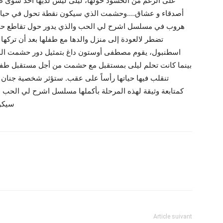
على الرغم من الحشود حولها، ليلى ليس لديها أحد سوى طف
أصدقاء و عشاق….وحشمت الذي سيكون نقطة تحول في حياة كل
هروب في مسلسل اشرح لي الحب والذي يدور حول تقاطع حياة ل
تضطر لالعودة إلى منزل والدها مع طفلها بعد أن تركها ز
اسطنبول، يقوم مصطفى أوستون داغ بتمثيل دور حشمت ا.
بينما كانت تحلم ليلى بمستقبل مع حشمت من أجل مستقبل طفلها
تنقلب فيها حياتها رأساً على عقب. ستؤثر شخصية جنان
كمتابعة وثيقة لهذه المرحلة بأكملها مسلسل اشرح لي الحب ،
سيكو
Article suivant