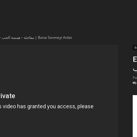
t
lectionnées
En vidéo – مفاجئة – همسة الحب ​| Bana Sevmeyi Anlat
r
E
En
apTube
Pa