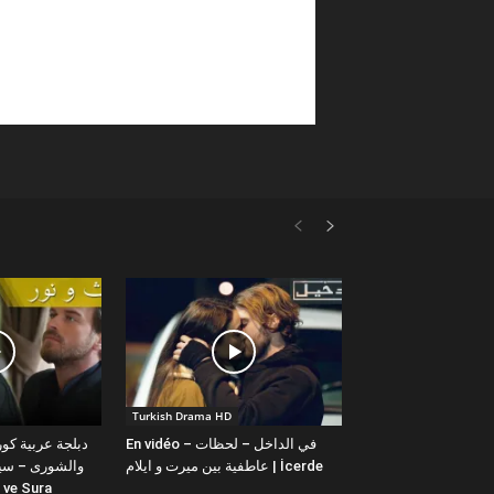
Turkish Drama HD
En vidéo – في الداخل – لحظات
عاطفية بين ميرت و ايلام | İcerde
والشورى – سيت
yit ve Sura