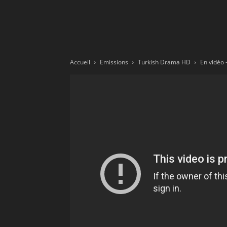
Ne
sé
Accueil
Emissions
Turkish Drama HD
pa
Sn