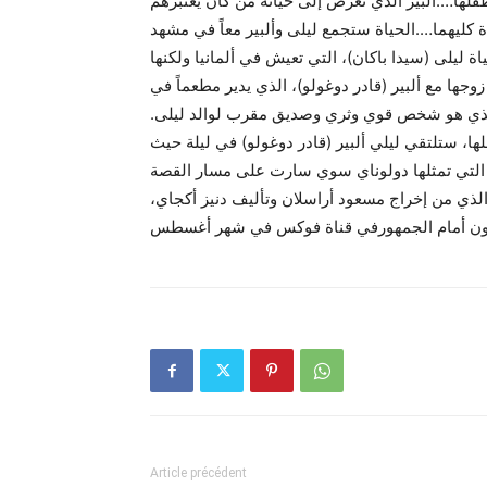
لها….ألبير الذي تعرض إلى خيانة من كان يعتبرهم
يهما….الحياة ستجمع ليلى وألبير معاً في مشهد
يلى (سيدا باكان)، التي تعيش في ألمانيا ولكنها
وجها مع ألبير (قادر دوغولو)، الذي يدير مطعماً في
لذي هو شخص قوي وثري وصديق مقرب لوالد ليلى
، ستلتقي ليلي ألبير (قادر دوغولو) في ليلة حيث
 التي تمثلها دولوناي سوي سارت على مسار القصة
الذي من إخراج مسعود أراسلان وتأليف دنيز أكجاي
ن أمام الجمهورفي قناة فوكس في شهر أغسطس
Article précédent