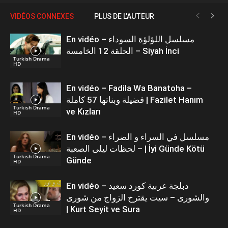
VIDÉOS CONNEXES
PLUS DE L'AUTEUR
En vidéo – مسلسل اللؤلؤة السوداء
الحلقة 12 الخامسة – Siyah İnci
Turkish Drama
HD
En vidéo – Fadila Wa Banatoha –
فضيلة وبناتها 57 كاملة | Fazilet Hanım
Turkish Drama
ve Kızları
HD
En vidéo – مسلسل في السراء و الضراء
– لحظات ليلى الصعبة | İyi Günde Kötü
Turkish Drama
Günde
HD
En vidéo – دبلجة عربية كورد سعيد
والشورى – سيت يقترح الزواج من شورى
Turkish Drama
| Kurt Seyit ve Sura
HD