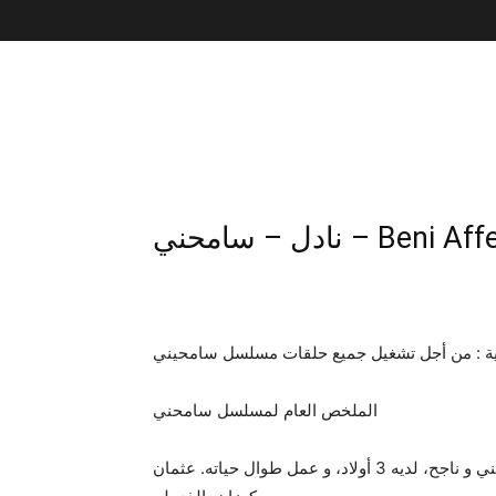
نادل – سامحني – Beni Af
ة : من أجل تشغيل جميع حلقات مسلسل سامحيني
الملخص العام لمسلسل سامحني
عثمان كوزان الذي هاجر من كايساري إلى أنقرة، رجل أعمال غني و ناجح، لديه 3 أولاد، و عمل طوال حياته. عثمان