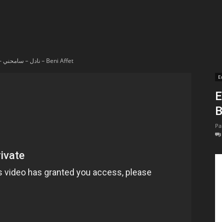
t
lectionnées
En vidéo – نادل – سامحني – Beni Affet
r
E
En 
apTube
B
Pa