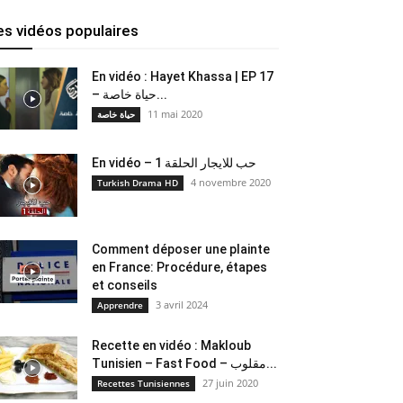
es vidéos populaires
En vidéo : Hayet Khassa | EP 17
– حياة خاصة...
11 mai 2020
حياة خاصة
En vidéo – حب للايجار الحلقة 1
4 novembre 2020
Turkish Drama HD
Comment déposer une plainte
en France: Procédure, étapes
et conseils
3 avril 2024
Apprendre
Recette en vidéo : Makloub
Tunisien – Fast Food – مقلوب...
27 juin 2020
Recettes Tunisiennes