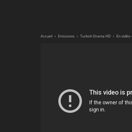
Ne
sé
Accueil
Emissions
Turkish Drama HD
pa
Sn