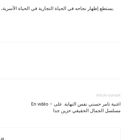
يستطع إظهار نجاحه في الحياة التجارية في الحياة الأسرية، يكون السبب الأكبر في إنعدام سعادة زودته و أولاده.
Article suivant
En vidéo – اغنية تامر حسني نفس النهاية. على
مسلسل الجمال الحقيقي حزين جدا
 العربية