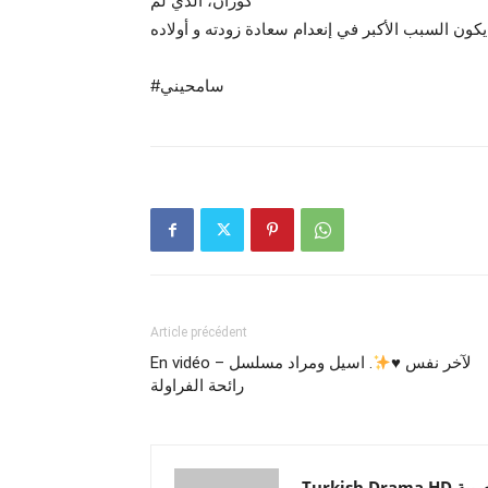
كوزان، الذي لم
#سامحيني
Article précédent
. اسيل ومراد مسلسل
♥️
En vidéo – لآخر نفس
رائحة الفراولة
Turkish Drama HD