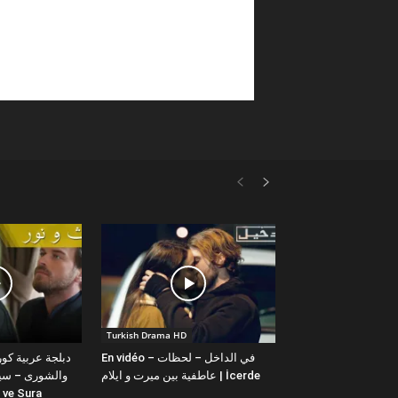
Turkish Drama HD
En vidéo – في الداخل – لحظات
عاطفية بين ميرت و ايلام | İcerde
والشورى – سيت
yit ve Sura