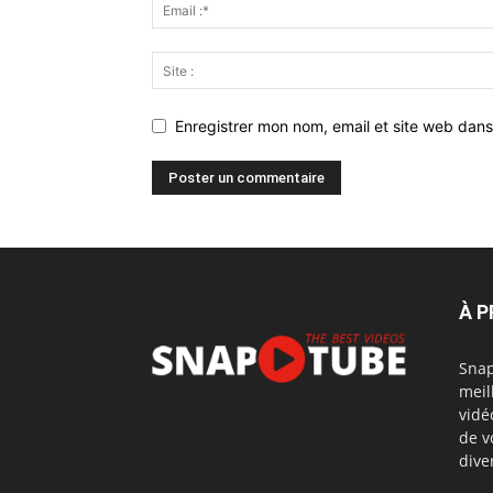
Enregistrer mon nom, email et site web dans
À 
Snap
meil
vidé
de v
dive