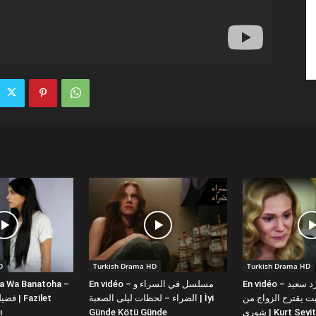
D
Turkish Drama HD
Turkish Drama HD
la Wa Banatoha –
En vidéo – مسلسل في السراء و
En vidéo – دبلجة عربية كورد سعيد
 يقترح الزواج من
الضراء – لحظات ليلى الصعبة | İyi
ı
Günde Kötü Günde
شورى | Kurt Se