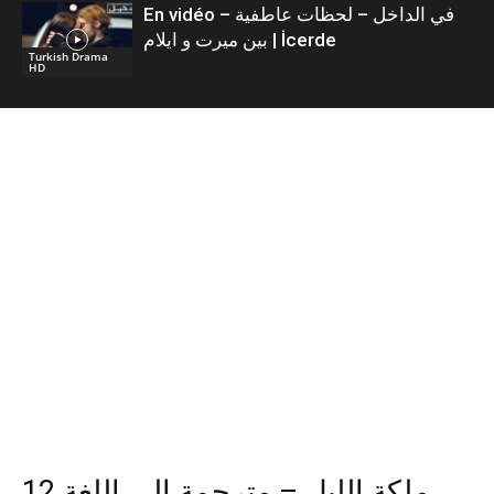
En vidéo – في الداخل – لحظات عاطفية
بين ميرت و ايلام | İcerde
Turkish Drama
HD
12 ملكة الليل – مترجمة إلى اللغة