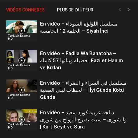
VIDÉOS CONNEXES
PLUS DE L'AUTEUR
En vidéo – مسلسل اللؤلؤة السوداء
الحلقة 12 الخامسة – Siyah İnci
Turkish Drama
HD
En vidéo – Fadila Wa Banatoha –
فضيلة وبناتها 57 كاملة | Fazilet Hanım
Turkish Drama
ve Kızları
HD
En vidéo – مسلسل في السراء و الضراء
– لحظات ليلى الصعبة | İyi Günde Kötü
Turkish Drama
Günde
HD
En vidéo – دبلجة عربية كورد سعيد
والشورى – سيت يقترح الزواج من شورى
Turkish Drama
| Kurt Seyit ve Sura
HD