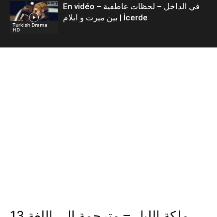
En vidéo – في الداخل – لحظات عاطفية
بين ميرت و ايلام | İcerde
Turkish Drama
HD
13 ملكة الليل – مترجمة إلى اللغة