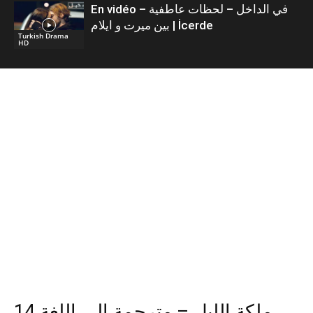
En vidéo – في الداخل – لحظات عاطفية
بين ميرت و ايلام | İcerde
Turkish Drama
HD
14 ملكة الليل – مترجمة إلى اللغة