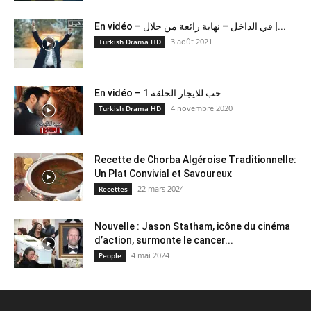
En vidéo – في الداخل – نهاية رائعة من جلال |...
3 août 2021
Turkish Drama HD
En vidéo – حب للايجار الحلقة 1
4 novembre 2020
Turkish Drama HD
Recette de Chorba Algéroise Traditionnelle:
Un Plat Convivial et Savoureux
22 mars 2024
Recettes
Nouvelle : Jason Statham, icône du cinéma
d’action, surmonte le cancer...
4 mai 2024
People