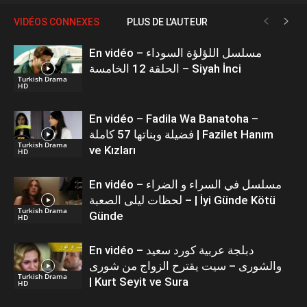
VIDÉOS CONNEXES
PLUS DE L'AUTEUR
En vidéo – مسلسل اللؤلؤة السوداء
الحلقة 12 الخامسة – Siyah İnci
Turkish Drama
HD
En vidéo – Fadila Wa Banatoha –
فضيلة وبناتها 57 كاملة | Fazilet Hanım
Turkish Drama
ve Kızları
HD
En vidéo – مسلسل في السراء و الضراء
– لحظات ليلى الصعبة | İyi Günde Kötü
Turkish Drama
Günde
HD
En vidéo – دبلجة عربية كورد سعيد
والشورى – سيت يقترح الزواج من شورى
Turkish Drama
| Kurt Seyit ve Sura
HD