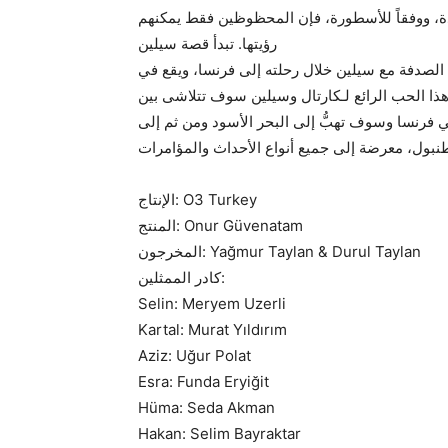
دة، ووفقاً للأسطورة، فإن المحظوظين فقط يمكنهم
رؤيتها. تبدأ قصة سيلين
 الصدفة مع سيلين خلال رحلته إلى فرنسا، ويقع في
هذا الحب الرائع لـكارتال وسيلين سوف تتلاشى بين
فرنسا وسوف تهبُّ إلى البحر الأسود ومن ثم إلى
بول، معرضة إلى جميع أنواع الأحداث والمؤامرات
الإنتاج: O3 Turkey
المنتج: Onur Güvenatam
المخرجون: Yağmur Taylan & Durul Taylan
كادر الممثلين:
Selin: Meryem Uzerli
Kartal: Murat Yıldırım
Aziz: Uğur Polat
Esra: Funda Eryiğit
Hüma: Seda Akman
Hakan: Selim Bayraktar