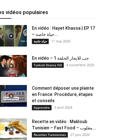
es vidéos populaires
En vidéo : Hayet Khassa | EP 17
– حياة خاصة...
11 mai 2020
حياة خاصة
En vidéo – حب للايجار الحلقة 1
4 novembre 2020
Turkish Drama HD
Comment déposer une plainte
en France: Procédure, étapes
et conseils
3 avril 2024
Apprendre
Recette en vidéo : Makloub
Tunisien – Fast Food – مقلوب...
27 juin 2020
Recettes Tunisiennes