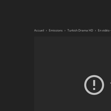
Ne
sé
Accueil
Emissions
Turkish Drama HD
pa
Sn