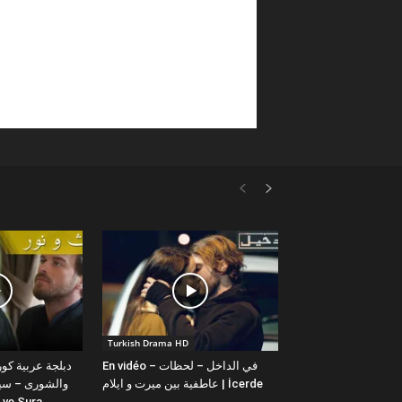
Turkish Drama HD
En vidéo – في الداخل – لحظات
عاطفية بين ميرت و ايلام | İcerde
والشورى – سيت
yit ve Sura