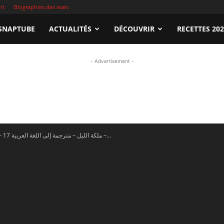
nt
Biographies des stars
apTube.tn
SNAPTUBE
ACTUALITÉS
DÉCOUVRIR
RECETTES 20
- Advertisement -
gardez
En vidéo – 17 ملكة الليل – مترجمة إلى اللغة العربية –...
illeures
déos