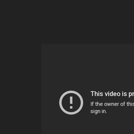
Ne
sé
pa
Sn