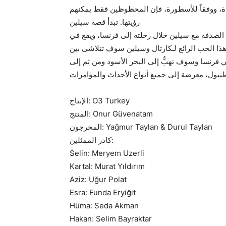
دة، ووفقاً للأسطورة، فإن المحظوظين فقط يمكنهم
رؤيتها. تبدأ قصة سيلين
 الصدفة مع سيلين خلال رحلته إلى فرنسا، ويقع في
هذا الحب الرائع لـكارتال وسيلين سوف تتلاشى بين
فرنسا وسوف تهبُّ إلى البحر الأسود ومن ثم إلى
بول، معرضة إلى جميع أنواع الأحداث والمؤامرات
الإنتاج: O3 Turkey
المنتج: Onur Güvenatam
المخرجون: Yağmur Taylan & Durul Taylan
كادر الممثلين:
Selin: Meryem Uzerli
Kartal: Murat Yıldırım
Aziz: Uğur Polat
Esra: Funda Eryiğit
Hüma: Seda Akman
Hakan: Selim Bayraktar