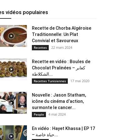
es vidéos populaires
Recette de Chorba Algéroise
Traditionnelle: Un Plat
Convivial et Savoureux
22 mars 2024
Recettes
Recette en vidéo : Boules de
Chocolat Pralinées – كعابر
الشكلاطة...
17 mai 2020
Recettes Tunisiennes
Nouvelle : Jason Statham,
icône du cinéma d’action,
surmonte le cancer...
4 mai 2024
People
En vidéo : Hayet Khassa | EP 17
– حياة خاصة...