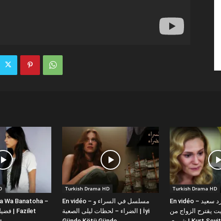
D
Turkish Drama HD
Turkish Drama HD
la Wa Banatoha –
En vidéo – مسلسل في السراء و
En vidéo – دبلجة عربية كورد سعيد
 يقترح الزواج من
الضراء – لحظات ليلى الصعبة | İyi
ı
Günde Kötü Günde
شورى | Kurt Se