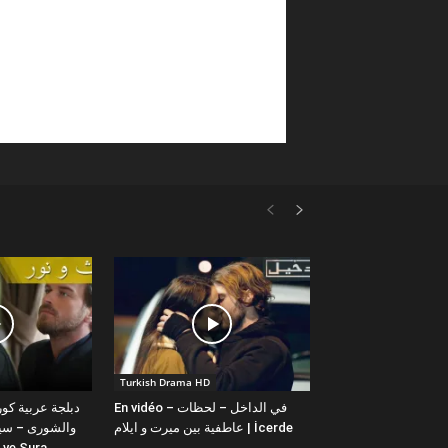
Turkish Drama HD
En vidéo – في الداخل – لحظات
عاطفية بين ميرت و ايلام | İcerde
والشورى – سيت
yit ve Sura