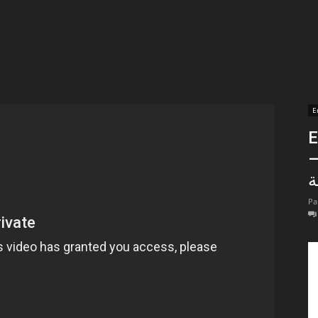
t
lectionnées
r
E
En
apTube
ة
Pa