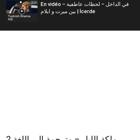
En vidéo – في الداخل – لحظات عاطفية
بين ميرت و ايلام | İcerde
Turkish Drama
HD
2 ملكة الليل – مترجمة إلى اللغة