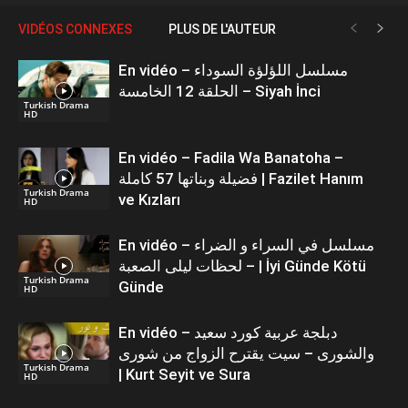
VIDÉOS CONNEXES
PLUS DE L'AUTEUR
En vidéo – مسلسل اللؤلؤة السوداء
الحلقة 12 الخامسة – Siyah İnci
Turkish Drama
HD
En vidéo – Fadila Wa Banatoha –
فضيلة وبناتها 57 كاملة | Fazilet Hanım
Turkish Drama
ve Kızları
HD
En vidéo – مسلسل في السراء و الضراء
– لحظات ليلى الصعبة | İyi Günde Kötü
Turkish Drama
Günde
HD
En vidéo – دبلجة عربية كورد سعيد
والشورى – سيت يقترح الزواج من شورى
Turkish Drama
| Kurt Seyit ve Sura
HD