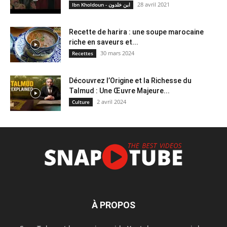
28 avril 2021
Ibn Kholdoun - ابن خلدون
Recette de harira : une soupe marocaine
riche en saveurs et...
30 mars 2024
Recettes
Découvrez l’Origine et la Richesse du
Talmud : Une Œuvre Majeure...
2 avril 2024
Culture
À PROPOS