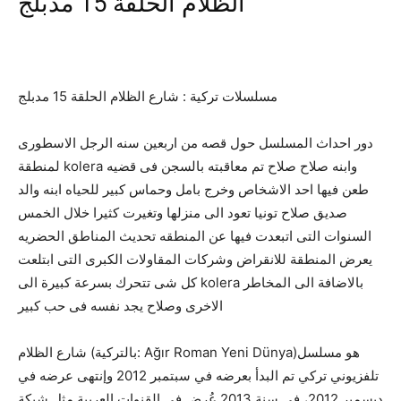
الظلام الحلقة 15 مدبلج
مسلسلات تركية : شارع الظلام الحلقة 15 مدبلج
دور احداث المسلسل حول قصه من اربعين سنه الرجل الاسطورى
لمنطقة kolera وابنه صلاح صلاح تم معاقبته بالسجن فى قضيه
طعن فيها احد الاشخاص وخرج بامل وحماس كبير للحياه ابنه والد
صديق صلاح تونيا تعود الى منزلها وتغيرت كثيرا خلال الخمس
السنوات التى اتبعدت فيها عن المنطقه تحديث المناطق الحضريه
يعرض المنطقة للانقراض وشركات المقاولات الكبرى التى ابتلعت
كل شى تتحرك بسرعة كبيرة الى kolera بالاضافة الى المخاطر
الاخرى وصلاح يجد نفسه فى حب كبير
شارع الظلام (بالتركية: Ağır Roman Yeni Dünya)‏ هو مسلسل
تلفزيوني تركي تم البدأ بعرضه في سبتمبر 2012 وإنتهى عرضه في
ديسمبر 2012، في سنة 2013 عُرض في القنوات العربية مثل شبكة