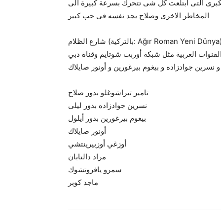
لمقاولات الكبرى التى ابتلعت كل شى تتحرك بسرعة كبيرة الى
المخاطر الاخرى وصلاح يجد نفسه فى حب كبير
شارع الظلام (بالتركية: Ağır Roman Yeni Dünya)‏ هو مسلسل تلفزيوني تركي تم البدأ بعرضه في سبتمبر 2012
مبر 2012، في سنة 2013 عُرض في القنوات العربية مثل شبكة أوربت شوتايم وقناة دبي
تامير تيراشوغلو بدور صلاح
نسرين جوادزاده بدور ليلى
بيغوم بيرغورين بدور أيلول
أونور صايلاك
أوزغي أوزبيرينتشي
مراد دالتابان
سمرو يافروتشوك
ماجد كوبر