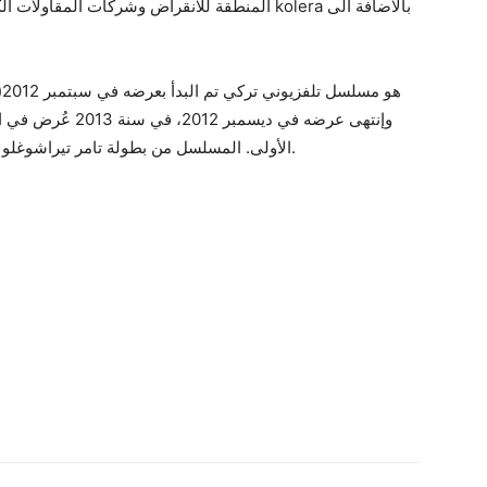
المنطقة للانقراض وشركات ا kolera بالاضافة الى
وإنتهى عرضه في ديس
الأولى. المسلسل من بطولة تامر تيراشوغلو و نسرين جوادزاده و بيغوم بيرغورين و أونور صايلاك.