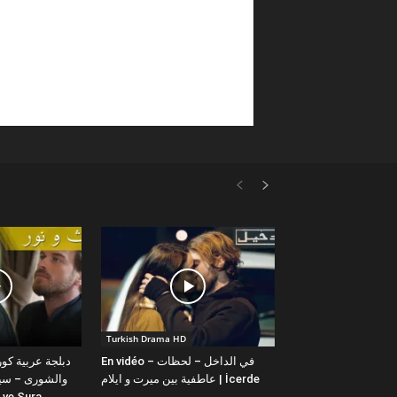
Turkish Drama HD
En vidéo – في الداخل – لحظات
عاطفية بين ميرت و ايلام | İcerde
والشورى – سيت
yit ve Sura