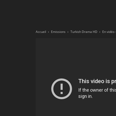
Ne
sé
Accueil
Emissions
Turkish Drama HD
pa
Sn