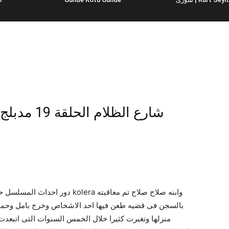
Ağır Roman Yeni Dünya – شارع الظلام الحلقة 19 مدبلج
era وابنه صلاح صلاح تم معاقبته
بالسجن فى قضيه طعن فيها احد الاشخاص وخرج بامل وحماس ك
منزلها وتغيرت كثيرا خلال الخمس السنوات التى اتبعد