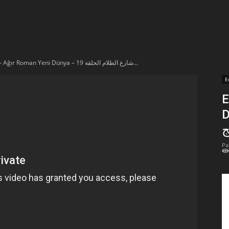
t
lectionnées
En vidéo – Ağır Roman Yeni Dünya – شارع الظلام الحلقة 19...
r
E
E
apTube
Düny
ج
Pa